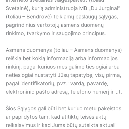
Svetainė), kurią administruoja MB „Du Jurginai“
(toliau – Bendrovė) teikiamų paslaugų sąlygas,
pagrindinius vartotojų asmens duomenų
rinkimo, tvarkymo ir saugojimo principus.
Asmens duomenys (toliau – Asmens duomenys)
reiškia bet kokią informaciją arba informacijos
rinkinį, pagal kuriuos mes galime tiesiogiai arba
netiesiogiai nustatyti Jūsų tapatybę, visų pirma,
pagal identifikatorių, pvz.: vardą, pavardę,
elektroninio pašto adresą, telefono numerį ir t.t.
Šios Sąlygos gali būti bet kuriuo metu pakeistos
ar papildytos tam, kad atitiktų teisės aktų
reikalavimus ir kad Jums būtų suteikta aktuali