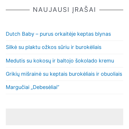
NAUJAUSI ĮRAŠAI
Dutch Baby – purus orkaitėje keptas blynas
Silkė su plaktu ožkos sūriu ir burokėliais
Medutis su kokosų ir baltojo šokolado kremu
Grikių mišrainė su keptais burokėliais ir obuoliais
Margučiai „Debesėliai”