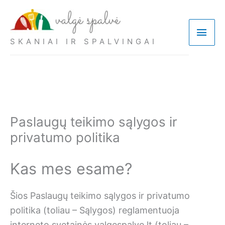
Pereiti
prie
Pagri
turinio
SKANIAI IR SPALVINGAI
meni
Paslaugų teikimo sąlygos ir
privatumo politika
Kas mes esame?
Šios Paslaugų teikimo sąlygos ir privatumo
politika (toliau – Sąlygos) reglamentuoja
interneto svetainės valgespalve.lt (toliau –