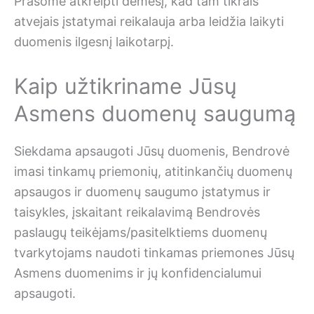
Prašome atkreipti dėmesį, kad tam tikrais
atvejais įstatymai reikalauja arba leidžia laikyti
duomenis ilgesnį laikotarpį.
Kaip užtikriname Jūsų
Asmens duomenų saugumą
Siekdama apsaugoti Jūsų duomenis, Bendrovė
imasi tinkamų priemonių, atitinkančių duomenų
apsaugos ir duomenų saugumo įstatymus ir
taisykles, įskaitant reikalavimą Bendrovės
paslaugų teikėjams/pasitelktiems duomenų
tvarkytojams naudoti tinkamas priemones Jūsų
Asmens duomenims ir jų konfidencialumui
apsaugoti.