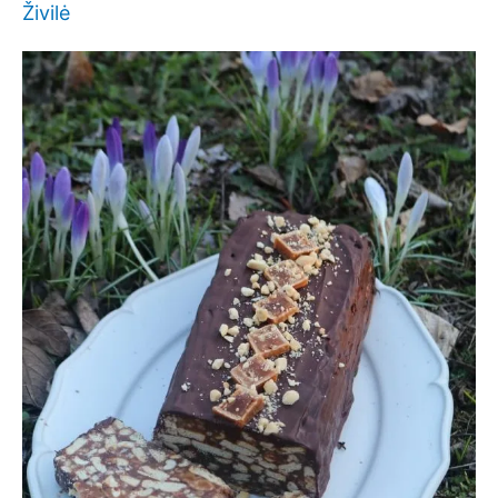
Živilė