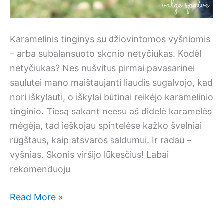
Karamelinis tinginys su džiovintomos vyšniomis
– arba subalansuoto skonio netyčiukas. Kodėl
netyčiukas? Nes nušvitus pirmai pavasarinei
saulutei mano maištaujanti liaudis sugalvojo, kad
nori iškylauti, o iškylai būtinai reikėjo karamelinio
tinginio. Tiesą sakant neesu aš didelė karamelės
mėgėja, tad ieškojau spintelėse kažko švelniai
rūgštaus, kaip atsvaros saldumui. Ir radau –
vyšnias. Skonis viršijo lūkesčius! Labai
rekomenduoju
Karamelinis
Read More »
tinginys