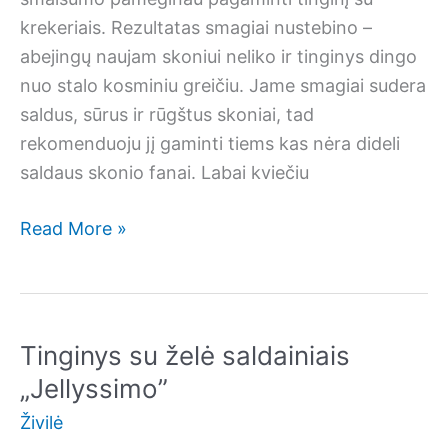
krekeriais. Rezultatas smagiai nustebino –
abejingų naujam skoniui neliko ir tinginys dingo
nuo stalo kosminiu greičiu. Jame smagiai sudera
saldus, sūrus ir rūgštus skoniai, tad
rekomenduoju jį gaminti tiems kas nėra dideli
saldaus skonio fanai. Labai kviečiu
Tinginys
Read More »
su
krekeriais
Tinginys su želė saldainiais
„Jellyssimo”
Živilė