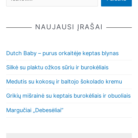
NAUJAUSI ĮRAŠAI
Dutch Baby – purus orkaitėje keptas blynas
Silkė su plaktu ožkos sūriu ir burokėliais
Medutis su kokosų ir baltojo šokolado kremu
Grikių mišrainė su keptais burokėliais ir obuoliais
Margučiai „Debesėliai”