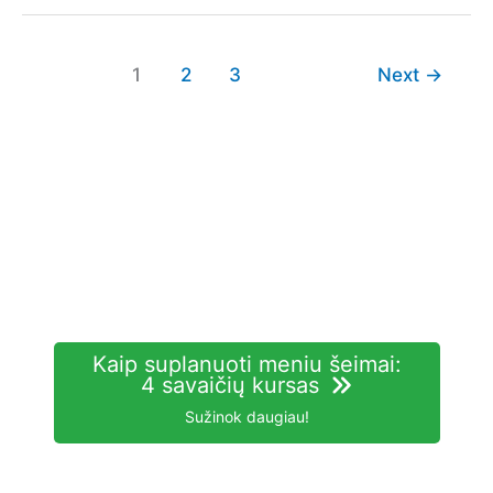
su
džiovintomis
vyšniomis
1
2
3
Next
→
Kaip suplanuoti meniu šeimai:
4 savaičių kursas
Sužinok daugiau!