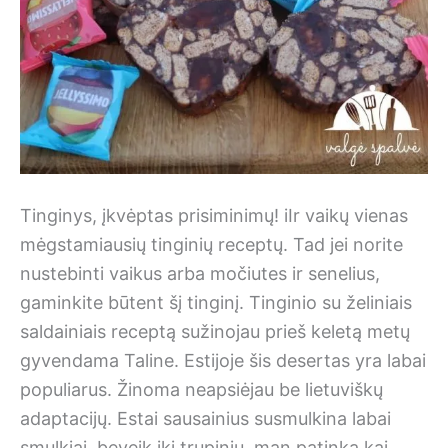
Tinginys, įkvėptas prisiminimų! iIr vaikų vienas
mėgstamiausių tinginių receptų. Tad jei norite
nustebinti vaikus arba močiutes ir senelius,
gaminkite būtent šį tinginį. Tinginio su želiniais
saldainiais receptą sužinojau prieš keletą metų
gyvendama Taline. Estijoje šis desertas yra labai
populiarus. Žinoma neapsiėjau be lietuviškų
adaptacijų. Estai sausainius susmulkina labai
smulkiai, beveik iki trupinių, man patinka kai