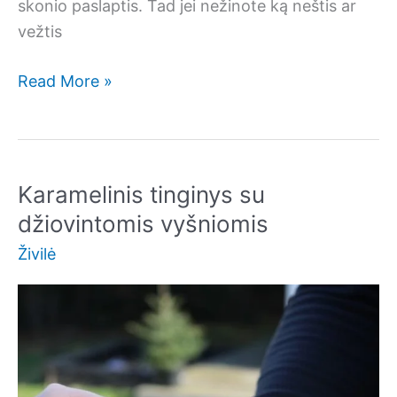
skonio paslaptis. Tad jei nežinote ką neštis ar
vežtis
Zuikio
Read More »
tinginys
„Karvutė”
Karamelinis tinginys su
džiovintomis vyšniomis
Živilė