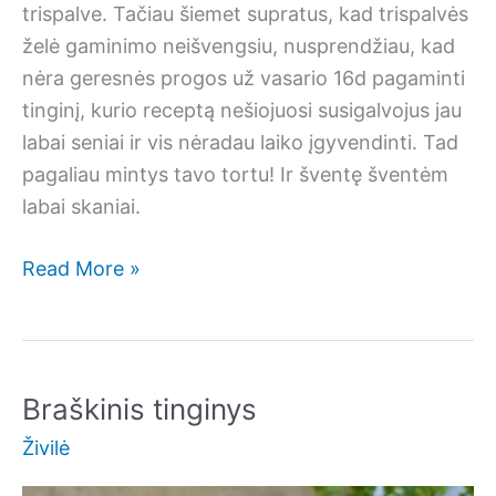
trispalve. Tačiau šiemet supratus, kad trispalvės
želė gaminimo neišvengsiu, nusprendžiau, kad
nėra geresnės progos už vasario 16d pagaminti
tinginį, kurio receptą nešiojuosi susigalvojus jau
labai seniai ir vis nėradau laiko įgyvendinti. Tad
pagaliau mintys tavo tortu! Ir šventę šventėm
labai skaniai.
Apelsininis
Read More »
tinginys
Braškinis tinginys
Živilė