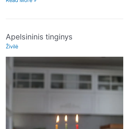
Read More »
su
matcha
arbata
Apelsininis tinginys
Živilė