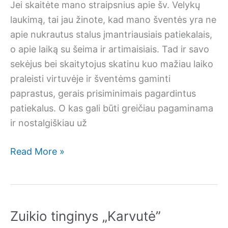
Jei skaitėte mano straipsnius apie šv. Velykų
laukimą, tai jau žinote, kad mano šventės yra ne
apie nukrautus stalus įmantriausiais patiekalais,
o apie laiką su šeima ir artimaisiais. Tad ir savo
sekėjus bei skaitytojus skatinu kuo mažiau laiko
praleisti virtuvėje ir šventėms gaminti
paprastus, gerais prisiminimais pagardintus
patiekalus. O kas gali būti greičiau pagaminama
ir nostalgiškiau už
Griliažinis
Read More »
tinginys
Zuikio tinginys „Karvutė”