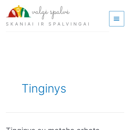
Pereiti
prie
Pagri
turinio
SKANIAI IR SPALVINGAI
meni
Tinginys