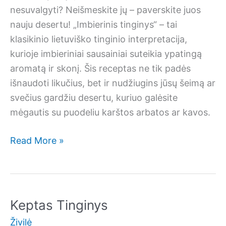
nesuvalgyti? Neišmeskite jų – paverskite juos
nauju desertu! „Imbierinis tinginys“ – tai
klasikinio lietuviško tinginio interpretacija,
kurioje imbieriniai sausainiai suteikia ypatingą
aromatą ir skonį. Šis receptas ne tik padės
išnaudoti likučius, bet ir nudžiugins jūsų šeimą ar
svečius gardžiu desertu, kuriuo galėsite
mėgautis su puodeliu karštos arbatos ar kavos.
Imbierinis
Read More »
tinginys
Keptas Tinginys
Živilė