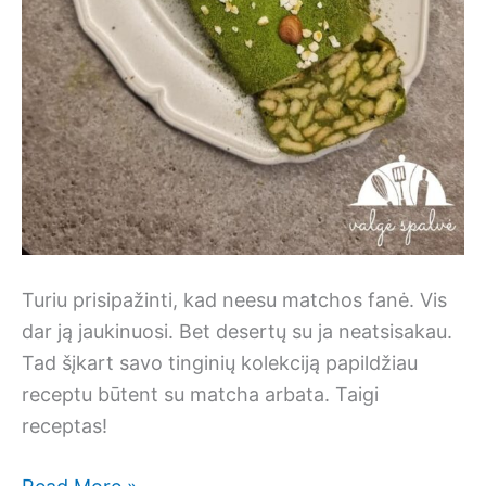
Turiu prisipažinti, kad neesu matchos fanė. Vis
dar ją jaukinuosi. Bet desertų su ja neatsisakau.
Tad šįkart savo tinginių kolekciją papildžiau
receptu būtent su matcha arbata. Taigi
receptas!
Tinginys