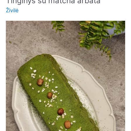
Tinginys su matcha arbata
Živilė