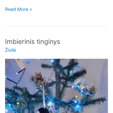
Braškinis
Read More »
tinginys
Imbierinis tinginys
Živilė