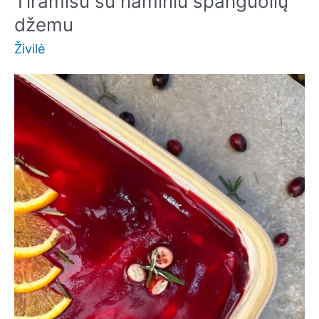
Tiramisu su naminiu spanguolių
džemu
Živilė