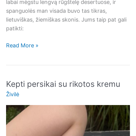
labai mėgstu lengvą rūgštelę desertuose, ir
spanguolės man visada buvo tas tikras,
lietuviškas, žiemiškas skonis. Jums taip pat gali
patikti:
Tiramisu
Read More »
su
naminiu
spanguolių
džemu
Kepti persikai su rikotos kremu
Živilė