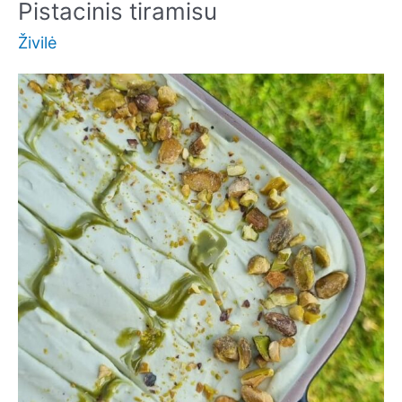
kremu
Pistacinis tiramisu
Živilė