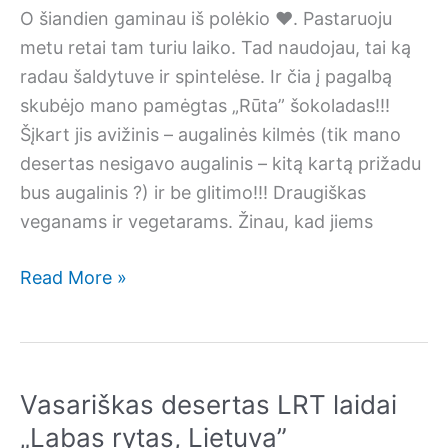
O šiandien gaminau iš polėkio ❤. Pastaruoju
metu retai tam turiu laiko. Tad naudojau, tai ką
radau šaldytuve ir spintelėse. Ir čia į pagalbą
skubėjo mano pamėgtas „Rūta” šokoladas!!!
Šįkart jis avižinis – augalinės kilmės (tik mano
desertas nesigavo augalinis – kitą kartą prižadu
bus augalinis ?) ir be glitimo!!! Draugiškas
veganams ir vegetarams. Žinau, kad jiems
Šokoladinis
Read More »
indelio
desertas
Vasariškas desertas LRT laidai
„Labas rytas, Lietuva”