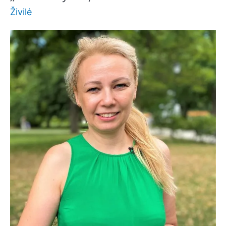
Živilė