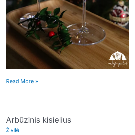
Indelio
Read More »
desertas
su
imbieriniais
sausainiais
Arbūzinis kisielius
Živilė