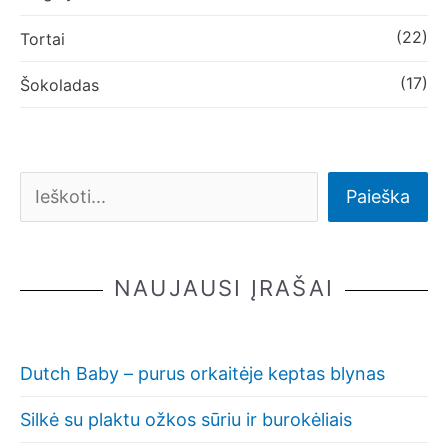
(22)
Tortai
(17)
Šokoladas
Paieška
NAUJAUSI ĮRAŠAI
Dutch Baby – purus orkaitėje keptas blynas
Silkė su plaktu ožkos sūriu ir burokėliais