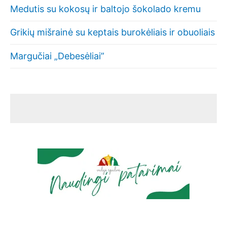
Medutis su kokosų ir baltojo šokolado kremu
Grikių mišrainė su keptais burokėliais ir obuoliais
Margučiai „Debesėliai”