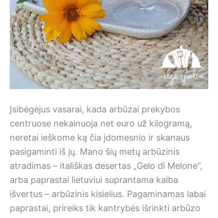
Įsibėgėjus vasarai, kada arbūzai prekybos
centruose nekainuoja net euro už kilogramą,
neretai ieškome ką čia įdomesnio ir skanaus
pasigaminti iš jų. Mano šių metų arbūzinis
atradimas – itališkas desertas „Gelo di Melone”,
arba paprastai lietuviui suprantama kalba
išvertus – arbūzinis kisielius. Pagaminamas labai
paprastai, prireiks tik kantrybės išrinkti arbūzo