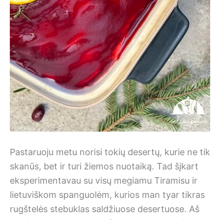
Pastaruoju metu norisi tokių desertų, kurie ne tik
skanūs, bet ir turi žiemos nuotaiką. Tad šįkart
eksperimentavau su visų megiamu Tiramisu ir
lietuviškom spanguolėm, kurios man tyar tikras
rugštelės stebuklas saldžiuose desertuose. Aš