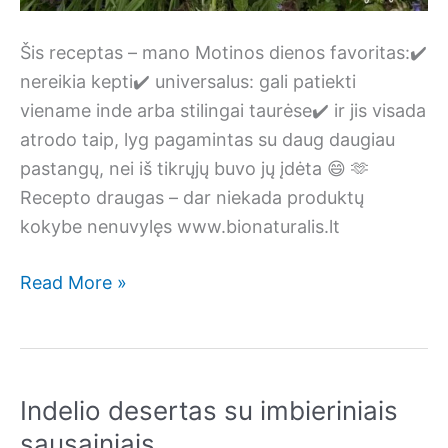
Šis receptas – mano Motinos dienos favoritas:✔️
nereikia kepti✔️ universalus: gali patiekti
viename inde arba stilingai taurėse✔️ ir jis visada
atrodo taip, lyg pagamintas su daug daugiau
pastangų, nei iš tikrųjų buvo jų įdėta 😄 🫶
Recepto draugas – dar niekada produktų
kokybe nenuvylęs www.bionaturalis.lt
Apelsininis
Read More »
tiramisu
Indelio desertas su imbieriniais
sausainiais