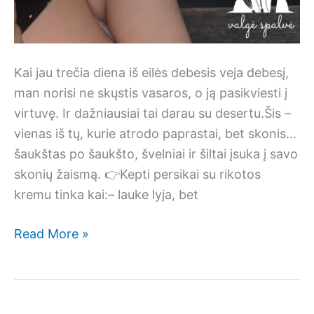
Kai jau trečia diena iš eilės debesis veja debesį,
man norisi ne skųstis vasaros, o ją pasikviesti į
virtuvę. Ir dažniausiai tai darau su desertu.Šis –
vienas iš tų, kurie atrodo paprastai, bet skonis…
šaukštas po šaukšto, švelniai ir šiltai įsuka į savo
skonių žaismą. 👉Kepti persikai su rikotos
kremu tinka kai:– lauke lyja, bet
Kepti
Read More »
persikai
su
rikotos