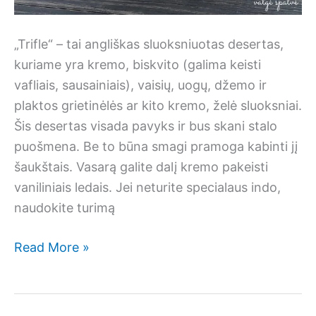
„Trifle“ – tai angliškas sluoksniuotas desertas,
kuriame yra kremo, biskvito (galima keisti
vafliais, sausainiais), vaisių, uogų, džemo ir
plaktos grietinėlės ar kito kremo, želė sluoksniai.
Šis desertas visada pavyks ir bus skani stalo
puošmena. Be to būna smagi pramoga kabinti jį
šaukštais. Vasarą galite dalį kremo pakeisti
vaniliniais ledais. Jei neturite specialaus indo,
naudokite turimą
„Trifle”
Read More »
sluoksniuotis
su
„Kuršėnų”