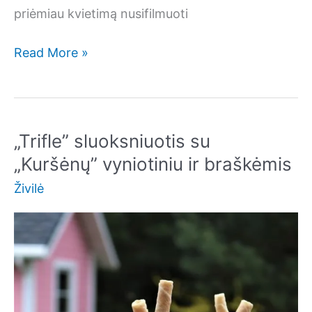
priėmiau kvietimą nusifilmuoti
Vasariškas
Read More »
desertas
LRT
laidai
„Labas
„Trifle” sluoksniuotis su
rytas,
„Kuršėnų” vyniotiniu ir braškėmis
Lietuva”
Živilė