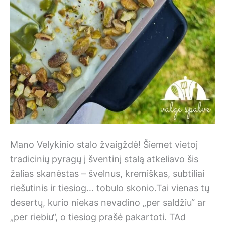
Mano Velykinio stalo žvaigždė! Šiemet vietoj
tradicinių pyragų į šventinį stalą atkeliavo šis
žalias skanėstas – švelnus, kremiškas, subtiliai
riešutinis ir tiesiog… tobulo skonio.Tai vienas tų
desertų, kurio niekas nevadino „per saldžiu“ ar
„per riebiu“, o tiesiog prašė pakartoti. TAd