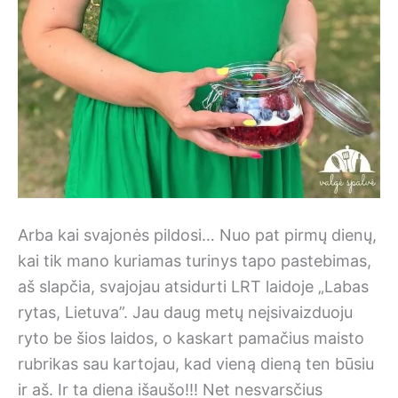
Arba kai svajonės pildosi… Nuo pat pirmų dienų,
kai tik mano kuriamas turinys tapo pastebimas,
aš slapčia, svajojau atsidurti LRT laidoje „Labas
rytas, Lietuva”. Jau daug metų neįsivaizduoju
ryto be šios laidos, o kaskart pamačius maisto
rubrikas sau kartojau, kad vieną dieną ten būsiu
ir aš. Ir ta diena išaušo!!! Net nesvarsčius