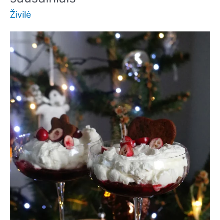
Živilė