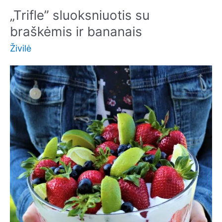
vyniotiniu
„Trifle” sluoksniuotis su
ir
braškėmis ir bananais
braškėmis
Živilė