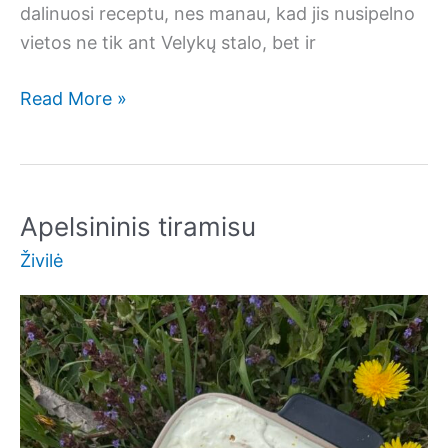
dalinuosi receptu, nes manau, kad jis nusipelno
vietos ne tik ant Velykų stalo, bet ir
Pistacinis
Read More »
tiramisu
Apelsininis tiramisu
Živilė