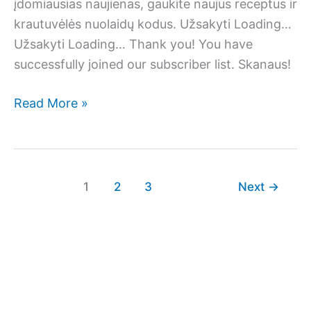
įdomiausias naujienas, gaukite naujus receptus ir
krautuvėlės nuolaidų kodus. Užsakyti Loading…
Užsakyti Loading… Thank you! You have
successfully joined our subscriber list. Skanaus!
„Trifle”
Read More »
sluoksniuotis
su
braškėmis
ir
1
2
3
Next
→
bananais