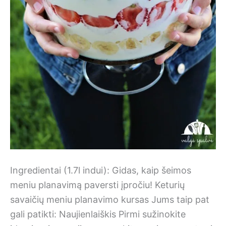
Ingredientai (1.7l indui): Gidas, kaip šeimos
meniu planavimą paversti įpročiu! Keturių
savaičių meniu planavimo kursas Jums taip pat
gali patikti: Naujienlaiškis Pirmi sužinokite