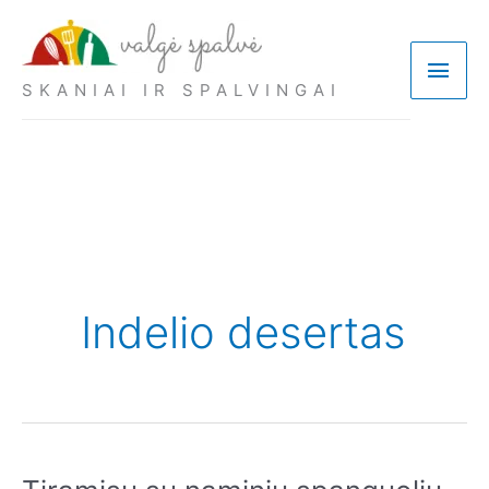
Pereiti
prie
Pagri
turinio
SKANIAI IR SPALVINGAI
meni
Indelio desertas