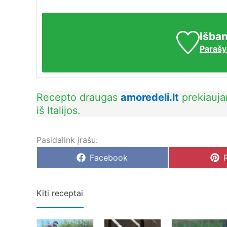
Išban
Parašy
Recepto draugas
amoredeli.lt
prekiaujan
iš Italijos.
Pasidalink įrašu:
Share
Facebook
on
Kiti receptai