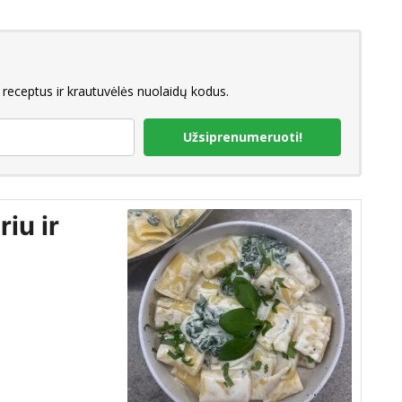
 receptus ir krautuvėlės nuolaidų kodus.
Užsiprenumeruoti!
iu ir