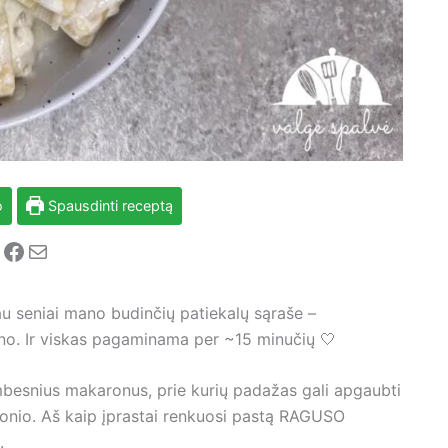
o
Spausdinti receptą
nstagram
Facebook
Mail
jau seniai mano budinčių patiekalų sąraše –
ano. Ir viskas pagaminama per ~15 minučių 🤍
mbesnius makaronus, prie kurių padažas gali apgaubti
skonio. Aš kaip įprastai renkuosi pastą RAGUSO
.