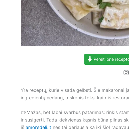
Pereiti prie recept
I
Yra receptų, kurie visada gelbsti. Šie makaronai 
ingredientų nedaug, o skonis toks, kaip iš restor
👉Mažas, bet labai svarbus patarimas: rinkis sta
ir susigerti. Tada kiekvienas kąsnis būna pilnas 
iš
amoredeli.lt
nes tai geriausia ką iki šiol ragavau