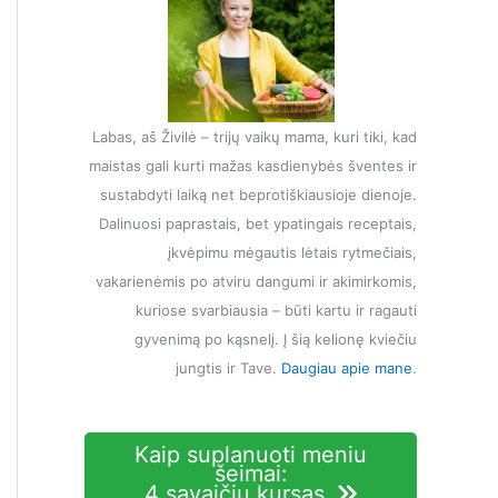
Labas, aš Živilė – trijų vaikų mama, kuri tiki, kad
maistas gali kurti mažas kasdienybės šventes ir
sustabdyti laiką net beprotiškiausioje dienoje.
Dalinuosi paprastais, bet ypatingais receptais,
įkvėpimu mėgautis lėtais rytmečiais,
vakarienėmis po atviru dangumi ir akimirkomis,
kuriose svarbiausia – būti kartu ir ragauti
gyvenimą po kąsnelį. Į šią kelionę kviečiu
jungtis ir Tave.
Daugiau apie mane
.
Kaip suplanuoti meniu
šeimai:
4 savaičių kursas