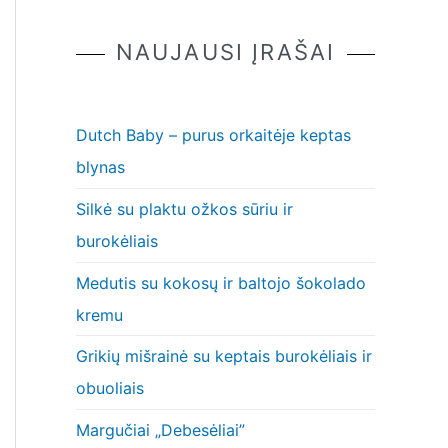
NAUJAUSI ĮRAŠAI
Dutch Baby – purus orkaitėje keptas
blynas
Silkė su plaktu ožkos sūriu ir
burokėliais
Medutis su kokosų ir baltojo šokolado
kremu
Grikių mišrainė su keptais burokėliais ir
obuoliais
Margučiai „Debesėliai”