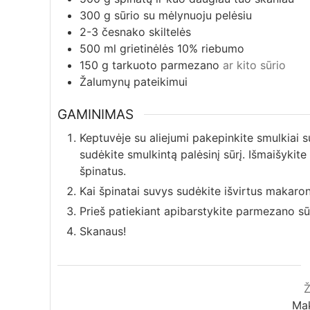
300
g
sūrio su mėlynuoju pelėsiu
2-3
česnako skiltelės
500
ml
grietinėlės 10% riebumo
150
g
tarkuoto parmezano
ar kito sūrio
Žalumynų pateikimui
GAMINIMAS
Keptuvėje su aliejumi pakepinkite smulkiai su
sudėkite smulkintą palėsinį sūrį. Išmaišykite 
špinatus.
Kai špinatai suvys sudėkite išvirtus makaro
Prieš patiekiant apibarstykite parmezano sūr
Skanaus!
Ma