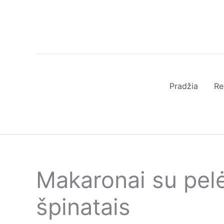
Pereiti
prie
turinio
Pradžia
Re
Makaronai su pelės
špinatais