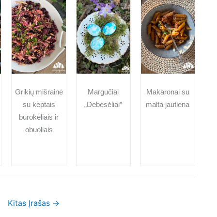
Grikių mišrainė
Margučiai
Makaronai su
su keptais
„Debesėliai”
malta jautiena
burokėliais ir
obuoliais
Kitas Įrašas
→