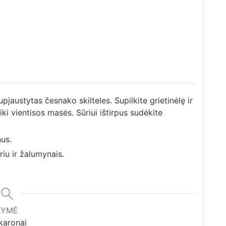
pjaustytas česnako skilteles. Supilkite grietinėlę ir
iki vientisos masės. Sūriui ištirpus sudėkite
nus.
iu ir žalumynais.
ŽYMĖ
karonai