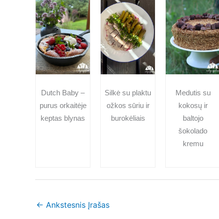
Dutch Baby –
Silkė su plaktu
Medutis su
purus orkaitėje
ožkos sūriu ir
kokosų ir
keptas blynas
burokėliais
baltojo
šokolado
kremu
←
Ankstesnis Įrašas