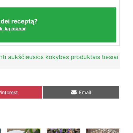
dei receptą?
k, ką manai
!
ti aukščiausios kokybės produktais tiesiai
Share
Share
Pinterest
Email
on
on