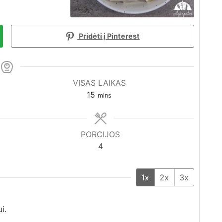
Pridėti į Pinterest
VISAS LAIKAS
minutes
15
mins
PORCIJOS
4
1x
2x
3x
i.