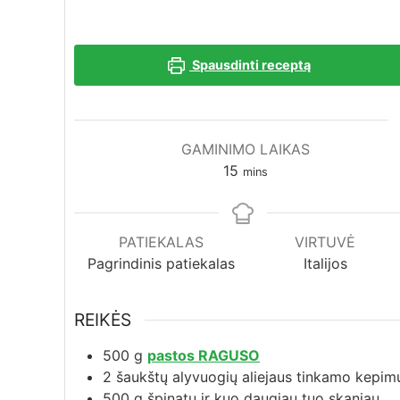
Spausdinti receptą
GAMINIMO LAIKAS
minutes
15
mins
PATIEKALAS
VIRTUVĖ
Pagrindinis patiekalas
Italijos
REIKĖS
500
g
pastos RAGUSO
2
šaukštų alyvuogių aliejaus tinkamo kepimu
500
g
špinatų ir kuo daugiau tuo skaniau