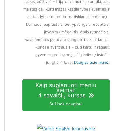
Labas, aš Živilė – trijų vaikų mama, kuri tiki, kad
maistas gali kurti mažas kasdienybės šventes ir
sustabdyti laiką net beprotiškiausioje dienoje.
Dalinuosi paprastais, bet ypatingais receptais,
įkvėpimu mėgautis lėtais rytmečiais,
vakarienėmis po atviru dangumi ir akimirkomis,
kuriose svarbiausia – būti kartu ir ragauti
gyvenimą po kąsnelį. Į šią kelionę kviečiu
jungtis ir Tave.
Daugiau apie mane
.
Kaip suplanuoti meniu
šeimai:
4 savaičių kursas
Sužinok daugiau!