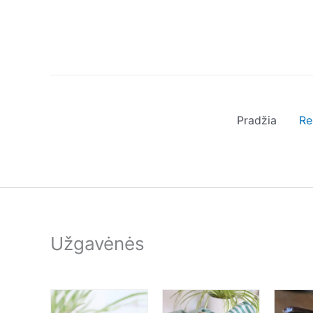
Pereiti
prie
turinio
Pradžia
Re
Užgavėnės