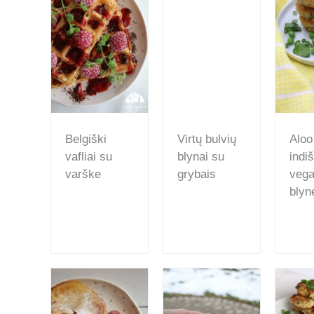
Belgiški
Virtų bulvių
Aloo
vafliai su
blynai su
indiš
varške
grybais
vega
blyne