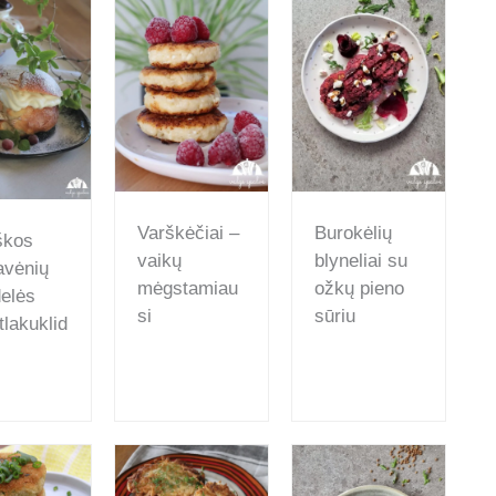
Varškėčiai –
Burokėlių
škos
vaikų
blyneliai su
vėnių
mėgstamiau
ožkų pieno
elės
si
sūriu
tlakuklid