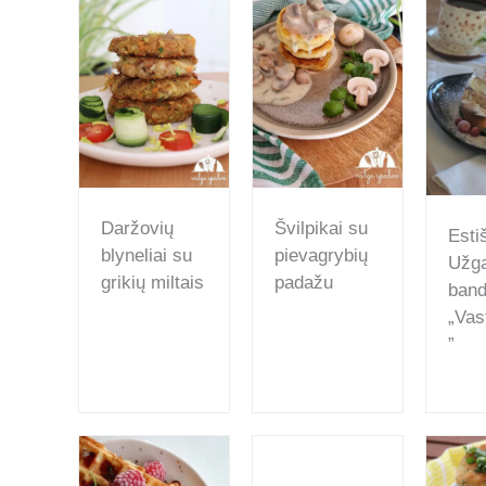
Daržovių
Švilpikai su
Esti
blyneliai su
pievagrybių
Užga
grikių miltais
padažu
band
„Vas
”