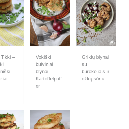
 Tikki –
Vokiški
Grikių blynai
ki
bulviniai
su
niški
blynai –
burokėliais ir
liai
Kartoffelpuff
ožkų sūriu
er