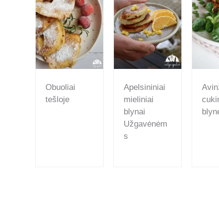
Obuoliai
Apelsininiai
Avinž
tešloje
mieliniai
cuki
blynai
blyne
Užgavėnėm
s