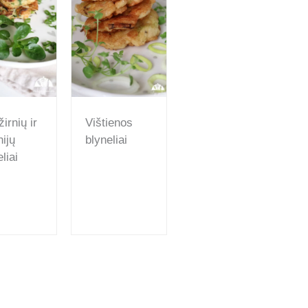
irnių ir
Vištienos
nijų
blyneliai
liai