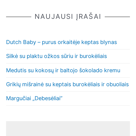
NAUJAUSI ĮRAŠAI
Dutch Baby – purus orkaitėje keptas blynas
Silkė su plaktu ožkos sūriu ir burokėliais
Medutis su kokosų ir baltojo šokolado kremu
Grikių mišrainė su keptais burokėliais ir obuoliais
Margučiai „Debesėliai”