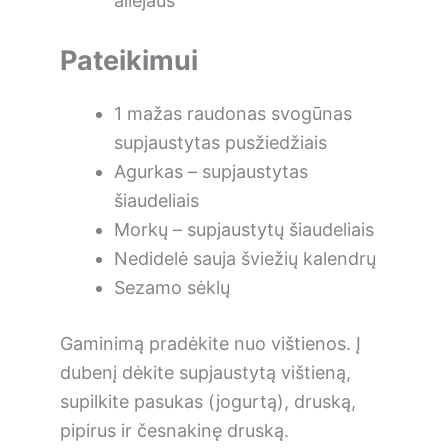
aliejaus
Pateikimui
1 mažas raudonas svogūnas
supjaustytas pusžiedžiais
Agurkas – supjaustytas
šiaudeliais
Morkų – supjaustytų šiaudeliais
Nedidelė sauja šviežių kalendrų
Sezamo sėklų
Gaminimą pradėkite nuo vištienos. Į
dubenį dėkite supjaustytą vištieną,
supilkite pasukas (jogurtą), druską,
pipirus ir česnakinę druską.