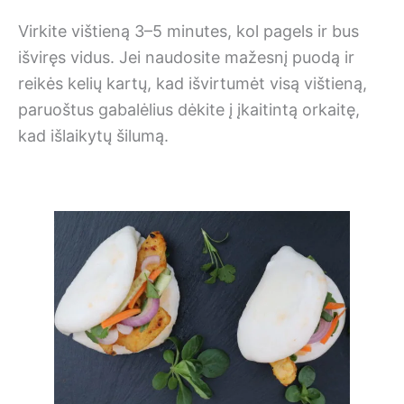
Virkite vištieną 3–5 minutes, kol pagels ir bus
išviręs vidus. Jei naudosite mažesnį puodą ir
reikės kelių kartų, kad išvirtumėt visą vištieną,
paruoštus gabalėlius dėkite į įkaitintą orkaitę,
kad išlaikytų šilumą.