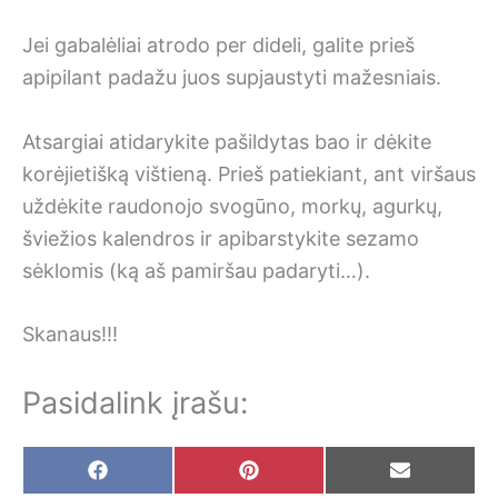
Jei gabalėliai atrodo per dideli, galite prieš
apipilant padažu juos supjaustyti mažesniais.
Atsargiai atidarykite pašildytas bao ir dėkite
korėjietišką vištieną. Prieš patiekiant, ant viršaus
uždėkite raudonojo svogūno, morkų, agurkų,
šviežios kalendros ir apibarstykite sezamo
sėklomis (ką aš pamiršau padaryti…).
Skanaus!!!
Pasidalink įrašu:
Share
Share
Share
F
P
E