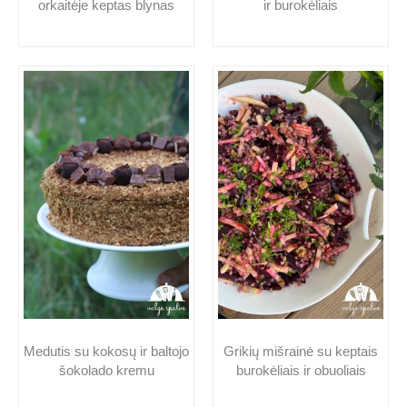
orkaitėje keptas blynas
ir burokėliais
Medutis su kokosų ir baltojo
Grikių mišrainė su keptais
šokolado kremu
burokėliais ir obuoliais