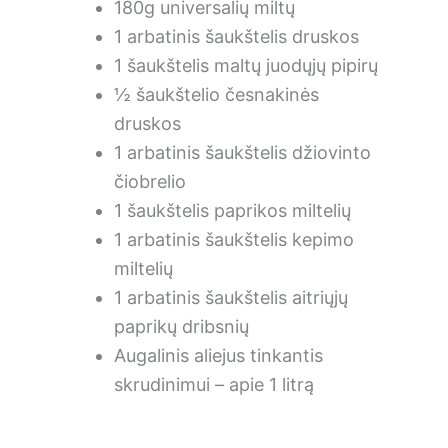
180g universalių miltų
1 arbatinis šaukštelis druskos
1 šaukštelis maltų juodųjų pipirų
½ šaukštelio česnakinės
druskos
1 arbatinis šaukštelis džiovinto
čiobrelio
1 šaukštelis paprikos miltelių
1 arbatinis šaukštelis kepimo
miltelių
1 arbatinis šaukštelis aitriųjų
paprikų dribsnių
Augalinis aliejus tinkantis
skrudinimui – apie 1 litrą