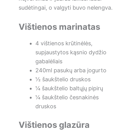
sudėtingai, o valgyti buvo nelengva.
Vištienos marinatas
4 vištienos krūtinėlės,
supjaustytos kąsnio dydžio
gabalėliais
240ml pasukų arba jogurto
½ šaukštelio druskos
¼ šaukštelio baltųjų pipirų
¼ šaukštelio česnakinės
druskos
Vištienos glazūra