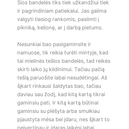
Šios bandelės tiks tiek užkandžiui tiek
ir pagrindiniam patiekalui. Jas galima
valgyti tiesiog rankomis, pasiimti į
pikniką, kelionę, ar į darbą pietums.
Nesunkiai bao pasigaminsite ir
namuose, tik reikia turėti mintyje, kad
tai mielinės tešlos bandelės, tad reikės
skirti laiko jų kildinimui. Tačiau pačią
tešlą paruošite labai nesudėtingai. Aš
šįkart rinkausi šaldytas bao, tačiau
daviau sau žodį, kad kitą kartą tikrai
gaminsiu pati. Ir kitą kartą būtinai
gaminsiu su plėšyta arba smulkiau
pjaustyta mėsa bei įdaru, nes šįkart to
neįvertinau ir įdaras laikėsi labai