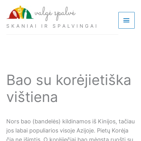
Pereiti
prie
Pagri
turinio
SKANIAI IR SPALVINGAI
meni
Bao su korėjietiška
vištiena
Nors bao (bandelės) kildinamos iš Kinijos, tačiau
jos labai populiarios visoje Azijoje. Pietų Korėja
čia ne išimtis. O korėjiečiai bao mėgsta ruošti su