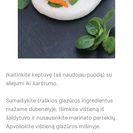
Įkaitinkite keptuvę (aš naudojau puodą) su
aliejumi iki karštumo.
Sumaišykite traškios glazūros ingredientus
mažame dubenėlyje. Išimkite vištieną iš
šaldytuvo ir nusausinkite marinato perteklių.
Apvoliokite vištieną glazūros mišinyje.