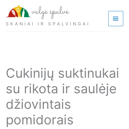
Pereiti
prie
Pagri
turinio
SKANIAI IR SPALVINGAI
meni
Cukinijų suktinukai
su rikota ir saulėje
džiovintais
pomidorais