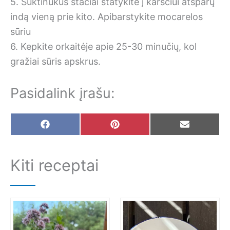
5. Suktinukus stačiai statykite į karščiui atsparų
indą vieną prie kito. Apibarstykite mocarelos
sūriu
6. Kepkite orkaitėje apie 25-30 minučių, kol
gražiai sūris apskrus.
Pasidalink įrašu:
Share
Share
Share
F
P
E
on
on
on
a
i
m
c
n
a
e
t
i
Kiti receptai
b
e
l
o
r
o
e
k
s
t