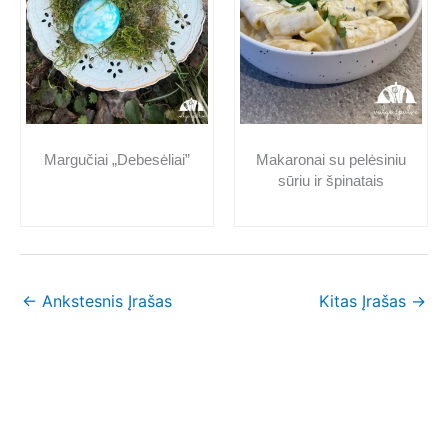
Makaronai su pelėsiniu
Margučiai „Debesėliai”
sūriu ir špinatais
←
Ankstesnis Įrašas
Kitas Įrašas
→