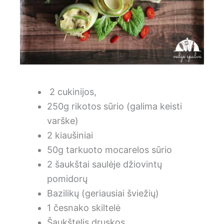
2 cukinijos,
250g rikotos sūrio (galima keisti
varške)
2 kiaušiniai
50g tarkuoto mocarelos sūrio
2 šaukštai saulėje džiovintų
pomidorų
Bazilikų (geriausiai šviežių)
1 česnako skiltelė
Šaukštelis druskos