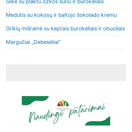
Silkė su plaktu ožkos sūriu ir burokėliais
Medutis su kokosų ir baltojo šokolado kremu
Grikių mišrainė su keptais burokėliais ir obuoliais
Margučiai „Debesėliai”