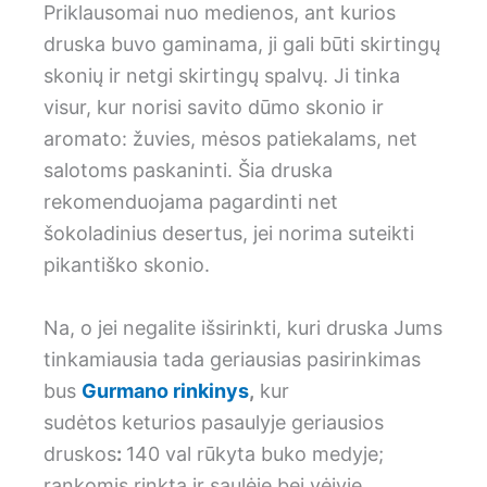
Priklausomai nuo medienos, ant kurios
druska buvo gaminama, ji gali būti skirtingų
skonių ir netgi skirtingų spalvų. Ji tinka
visur, kur norisi savito dūmo skonio ir
aromato: žuvies, mėsos patiekalams, net
salotoms paskaninti. Šia druska
rekomenduojama pagardinti net
šokoladinius desertus, jei norima suteikti
pikantiško skonio.
Na, o jei negalite išsirinkti, kuri druska Jums
tinkamiausia tada geriausias pasirinkimas
bus
Gurmano rinkinys
,
kur
sudėtos keturios pasaulyje geriausios
druskos
:
140 val rūkyta buko medyje;
rankomis rinkta ir saulėje bei vėjyje