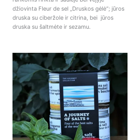
džiovinta Fleur de sel „Druskos gėlė“; jūros
druska su ciberžole ir citrina, bei jūros
druska su šaltmėte ir sezamu.