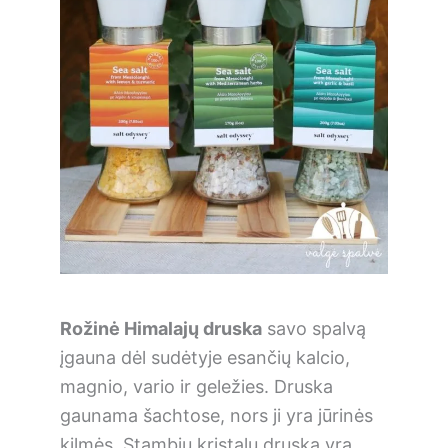
Rožinė Himalajų druska
savo spalvą
įgauna dėl sudėtyje esančių kalcio,
magnio, vario ir geležies. Druska
gaunama šachtose, nors ji yra jūrinės
kilmės. Stambių kristalų druska yra