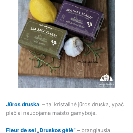
Jūros druska
– tai kristalinė jūros druska, ypač
plačiai naudojama maisto gamyboje.
Fleur de sel „Druskos gėlė“
– brangiausia