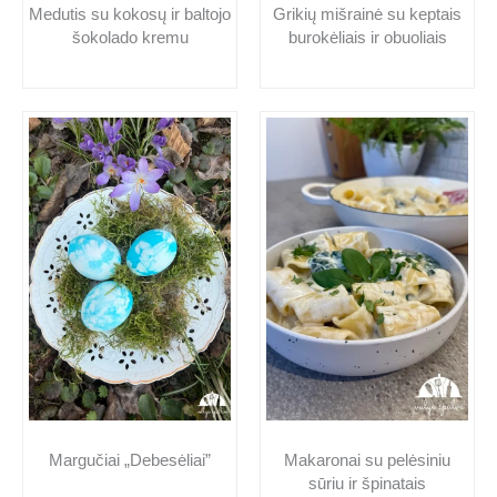
Medutis su kokosų ir baltojo
Grikių mišrainė su keptais
šokolado kremu
burokėliais ir obuoliais
Makaronai su pelėsiniu
Margučiai „Debesėliai”
sūriu ir špinatais