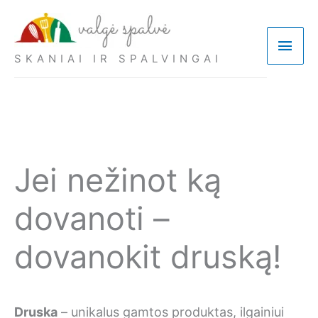
Pereiti
prie
Pagri
turinio
SKANIAI IR SPALVINGAI
meni
Jei nežinot ką
dovanoti –
dovanokit druską!
Druska
– unikalus gamtos produktas, ilgainiui