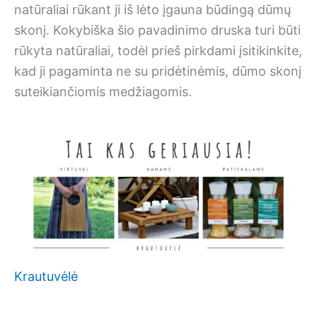
natūraliai rūkant ji iš lėto įgauna būdingą dūmų
skonį. Kokybiška šio pavadinimo druska turi būti
rūkyta natūraliai, todėl prieš pirkdami įsitikinkite,
kad ji pagaminta ne su pridėtinėmis, dūmo skonį
suteikiančiomis medžiagomis.
Krautuvėlė