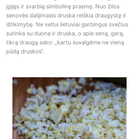
įgijęs ir svarbią simbolinę prasmę. Nuo žilos
senovės dalijimasis druska reiškia draugystę ir
ištikimybę. Ne veltui lietuviai garbingus svečius
sutinka su duona ir druska, o apie seną, gerą,
tikrą draugą sako: „kartu suvalgėme ne vieną
pūdą druskos“.