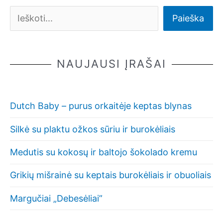
Paieška
NAUJAUSI ĮRAŠAI
Dutch Baby – purus orkaitėje keptas blynas
Silkė su plaktu ožkos sūriu ir burokėliais
Medutis su kokosų ir baltojo šokolado kremu
Grikių mišrainė su keptais burokėliais ir obuoliais
Margučiai „Debesėliai”