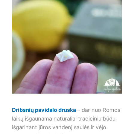
Dribsnių pavidalo druska
– dar nuo Romos
laikų išgaunama natūraliai tradiciniu būdu
išgarinant jūros vandenį saulės ir vėjo