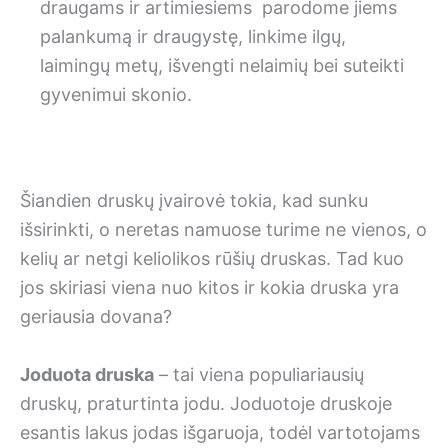
draugams ir artimiesiems parodome jiems
palankumą ir draugystę, linkime ilgų,
laimingų metų, išvengti nelaimių bei suteikti
gyvenimui skonio.
Šiandien druskų įvairovė tokia, kad sunku
išsirinkti, o neretas namuose turime ne vienos, o
kelių ar netgi keliolikos rūšių druskas. Tad kuo
jos skiriasi viena nuo kitos ir kokia druska yra
geriausia dovana?
Joduota druska
– tai viena populiariausių
druskų, praturtinta jodu. Joduotoje druskoje
esantis lakus jodas išgaruoja, todėl vartotojams