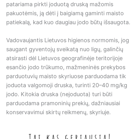
patariama pirkti joduotą druską mažomis
pakuotėmis, ją dėti į baigiamą gaminti maisto
patiekalą, kad kuo daugiau jodo būtų išsaugota.
Vadovaujantis Lietuvos higienos normomis, jog
saugant gyventojų sveikatą nuo ligų, galinčių
atsirasti dėl Lietuvos geografinėje teritorijoje
esančio jodo trūkumo, mažmeninės prekybos
parduotuvių maisto skyriuose parduodama tik
joduota valgomoji druska, turinti 20–40 mg/kg
jodo. Kitokia druska (nejoduota) turi būti
parduodama pramoninių prekių, dažniausiai
konservavimui skirtų reikmenų, skyriuje.