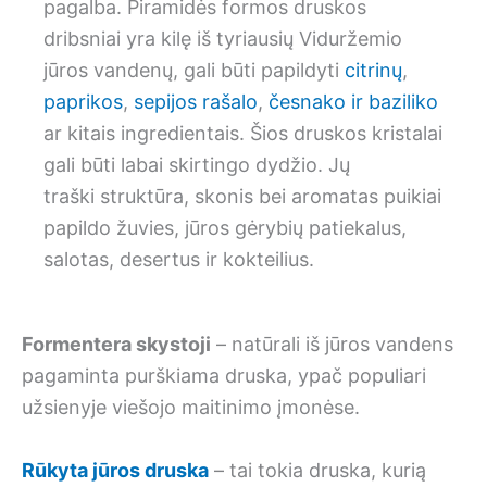
pagalba. Piramidės formos druskos
dribsniai yra kilę iš tyriausių Viduržemio
jūros vandenų, gali būti papildyti
citrinų
,
paprikos
,
sepijos rašalo
,
česnako ir baziliko
ar kitais ingredientais. Šios druskos kristalai
gali būti labai skirtingo dydžio. Jų
traški struktūra, skonis bei aromatas puikiai
papildo žuvies, jūros gėrybių patiekalus,
salotas, desertus ir kokteilius.
Formentera skystoji
– natūrali iš jūros vandens
pagaminta purškiama druska, ypač populiari
užsienyje viešojo maitinimo įmonėse.
Rūkyta jūros druska
– tai tokia druska, kurią