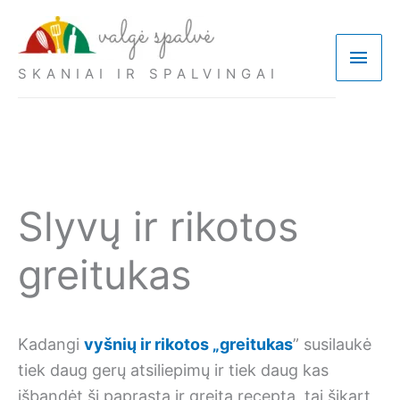
Pereiti
prie
Pagri
turinio
SKANIAI IR SPALVINGAI
meni
Slyvų ir rikotos
greitukas
Kadangi
vyšnių ir rikotos „greitukas
” susilaukė
tiek daug gerų atsiliepimų ir tiek daug kas
išbandėt šį paprastą ir greitą receptą, tai šįkart