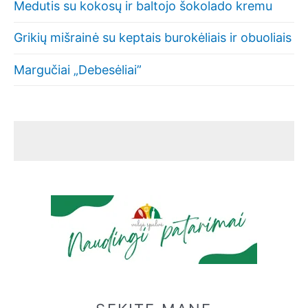
Medutis su kokosų ir baltojo šokolado kremu
Grikių mišrainė su keptais burokėliais ir obuoliais
Margučiai „Debesėliai”