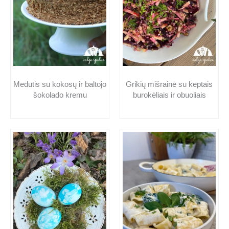
Medutis su kokosų ir baltojo
Grikių mišrainė su keptais
šokolado kremu
burokėliais ir obuoliais