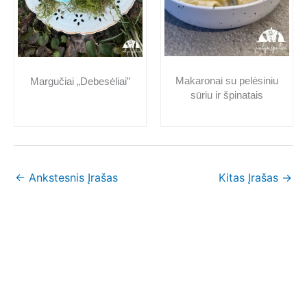
Makaronai su pelėsiniu
Margučiai „Debesėliai”
sūriu ir špinatais
←
Ankstesnis Įrašas
Kitas Įrašas
→