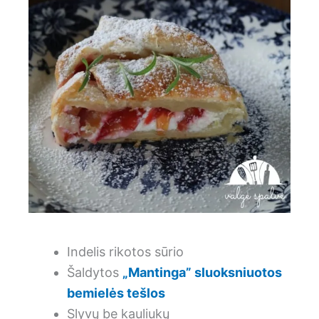
Indelis rikotos sūrio
Šaldytos
„Mantinga” sluoksniuotos
bemielės tešlos
Slyvų be kauliukų