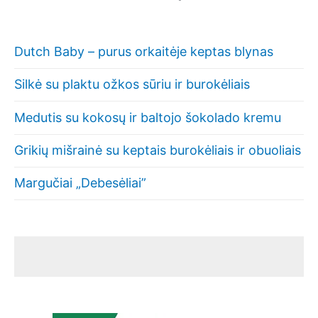
Dutch Baby – purus orkaitėje keptas blynas
Silkė su plaktu ožkos sūriu ir burokėliais
Medutis su kokosų ir baltojo šokolado kremu
Grikių mišrainė su keptais burokėliais ir obuoliais
Margučiai „Debesėliai”