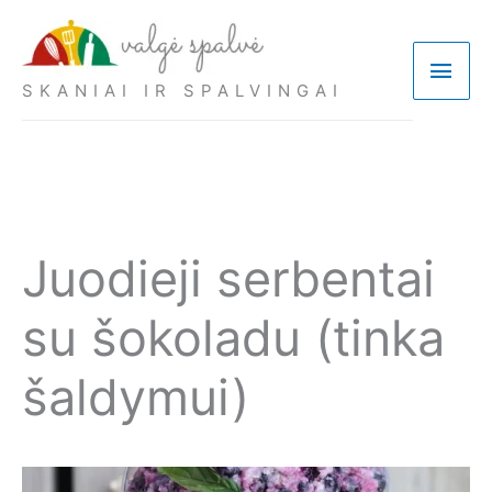
Pereiti
prie
Pagri
turinio
SKANIAI IR SPALVINGAI
meni
Juodieji serbentai
su šokoladu (tinka
šaldymui)