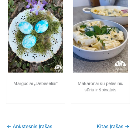
Makaronai su pelėsiniu
Margučiai „Debesėliai”
sūriu ir špinatais
←
Ankstesnis Įrašas
Kitas Įrašas
→