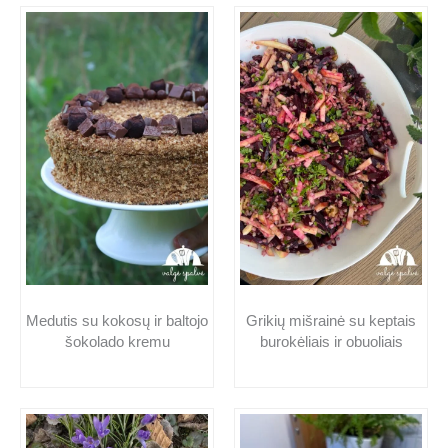
Medutis su kokosų ir baltojo
Grikių mišrainė su keptais
šokolado kremu
burokėliais ir obuoliais