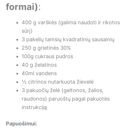
formai)
:
400 g varškės (galima naudoti ir rikotos
sūrį)
3 pakelių tamsių kvadratinių sausainių
250 g grietinės 30%
100g cukraus pudros
40 g želatinos
40ml vandens
½ citrinos nutarkuota žievelė
3 pakuočių želė (geltonos, žalios,
raudonos) paruoštų pagal pakuotės
instrukciją
Papuošimui: