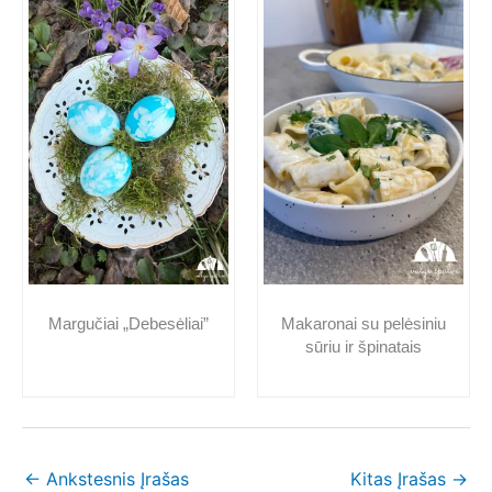
Makaronai su pelėsiniu
Margučiai „Debesėliai”
sūriu ir špinatais
←
Ankstesnis Įrašas
Kitas Įrašas
→