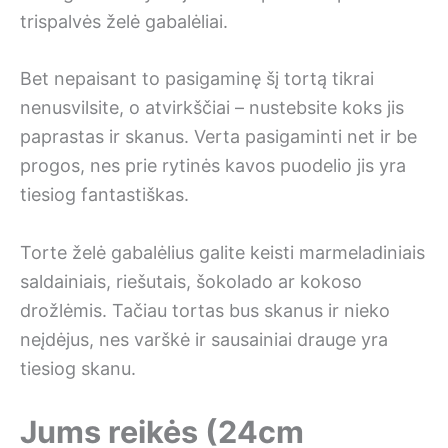
trispalvės želė gabalėliai.
Bet nepaisant to pasigaminę šį tortą tikrai
nenusvilsite, o atvirkščiai – nustebsite koks jis
paprastas ir skanus. Verta pasigaminti net ir be
progos, nes prie rytinės kavos puodelio jis yra
tiesiog fantastiškas.
Torte želė gabalėlius galite keisti marmeladiniais
saldainiais, riešutais, šokolado ar kokoso
drožlėmis. Tačiau tortas bus skanus ir nieko
neįdėjus, nes varškė ir sausainiai drauge yra
tiesiog skanu.
Jums reikės (24cm