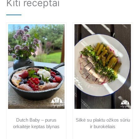
Kiti receptai
b
e
l
o
r
o
e
k
s
t
Dutch Baby – purus
Silkė su plaktu ožkos sūriu
orkaitėje keptas blynas
ir burokėliais