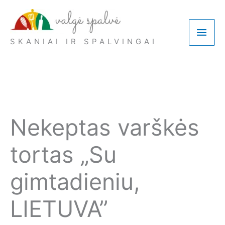
Pereiti
prie
Pagri
turinio
SKANIAI IR SPALVINGAI
meni
Nekeptas varškės
tortas „Su
gimtadieniu,
LIETUVA”