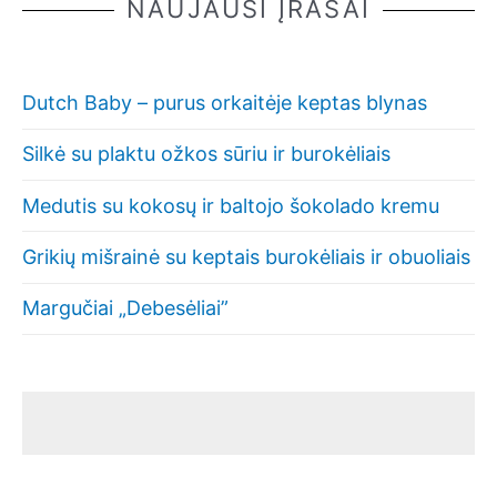
NAUJAUSI ĮRAŠAI
Dutch Baby – purus orkaitėje keptas blynas
Silkė su plaktu ožkos sūriu ir burokėliais
Medutis su kokosų ir baltojo šokolado kremu
Grikių mišrainė su keptais burokėliais ir obuoliais
Margučiai „Debesėliai”