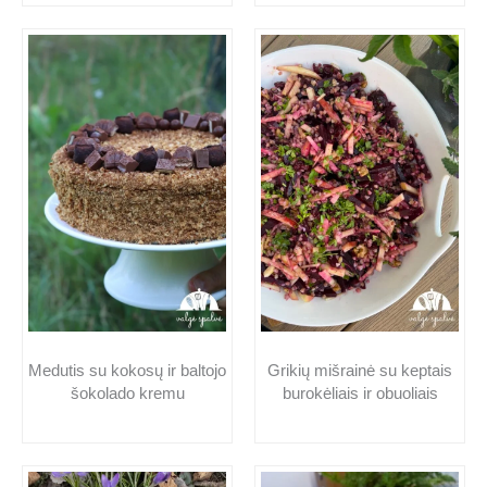
Medutis su kokosų ir baltojo
Grikių mišrainė su keptais
šokolado kremu
burokėliais ir obuoliais