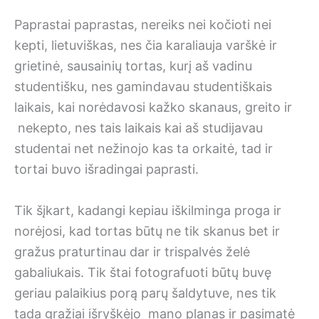
Paprastai paprastas, nereiks nei kočioti nei
kepti, lietuviškas, nes čia karaliauja varškė ir
grietinė, sausainių tortas, kurį aš vadinu
studentišku, nes gamindavau studentiškais
laikais, kai norėdavosi kažko skanaus, greito ir
nekepto, nes tais laikais kai aš studijavau
studentai net nežinojo kas ta orkaitė, tad ir
tortai buvo išradingai paprasti.
Tik šįkart, kadangi kepiau iškilminga proga ir
norėjosi, kad tortas būtų ne tik skanus bet ir
gražus praturtinau dar ir trispalvės želė
gabaliukais. Tik štai fotografuoti būtų buvę
geriau palaikius porą parų šaldytuve, nes tik
tada gražiai išryškėjo mano planas ir pasimatė