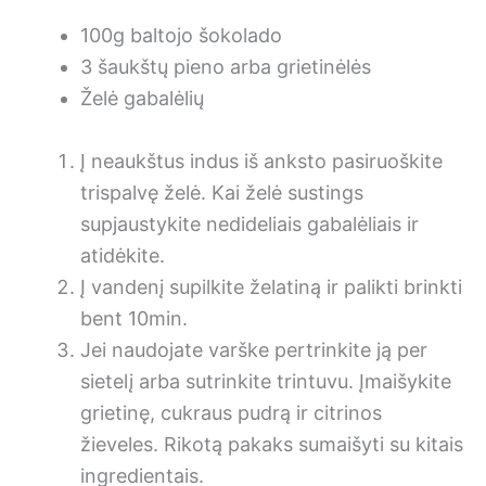
100g baltojo šokolado
3 šaukštų pieno arba grietinėlės
Želė gabalėlių
Į neaukštus indus iš anksto pasiruoškite
trispalvę želė. Kai želė sustings
supjaustykite nedideliais gabalėliais ir
atidėkite.
Į vandenį supilkite želatiną ir palikti brinkti
bent 10min.
Jei naudojate varške pertrinkite ją per
sietelį arba sutrinkite trintuvu. Įmaišykite
grietinę, cukraus pudrą ir citrinos
žieveles. Rikotą pakaks sumaišyti su kitais
ingredientais.