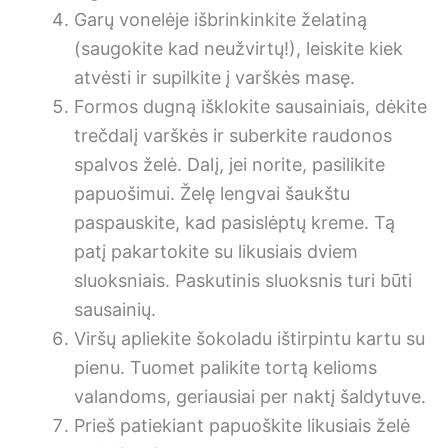
Garų vonelėje išbrinkinkite želatiną
(saugokite kad neužvirtų!), leiskite kiek
atvėsti ir supilkite į varškės masę.
Formos dugną išklokite sausainiais, dėkite
trečdalį varškės ir suberkite raudonos
spalvos želė. Dalį, jei norite, pasilikite
papuošimui. Želę lengvai šaukštu
paspauskite, kad pasislėptų kreme. Tą
patį pakartokite su likusiais dviem
sluoksniais. Paskutinis sluoksnis turi būti
sausainių.
Viršų apliekite šokoladu ištirpintu kartu su
pienu. Tuomet palikite tortą kelioms
valandoms, geriausiai per naktį šaldytuve.
Prieš patiekiant papuoškite likusiais želė