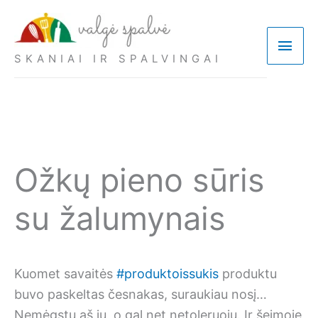
Pereiti
prie
Pagri
turinio
SKANIAI IR SPALVINGAI
meni
Ožkų pieno sūris
su žalumynais
Kuomet savaitės
#produktoissukis
produktu
buvo paskeltas česnakas, suraukiau nosį…
Nemėgstu aš jų, o gal net netoleruoju. Ir šeimoje