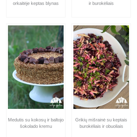
orkaitėje keptas blynas
ir burokėliais
Medutis su kokosų ir baltojo
Grikių mišrainė su keptais
šokolado kremu
burokėliais ir obuoliais