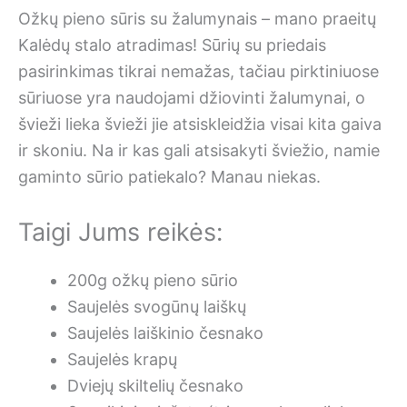
Ožkų pieno sūris su žalumynais – mano praeitų
Kalėdų stalo atradimas! Sūrių su priedais
pasirinkimas tikrai nemažas, tačiau pirktiniuose
sūriuose yra naudojami džiovinti žalumynai, o
švieži lieka švieži jie atsiskleidžia visai kita gaiva
ir skoniu. Na ir kas gali atsisakyti šviežio, namie
gaminto sūrio patiekalo? Manau niekas.
Taigi Jums reikės:
200g ožkų pieno sūrio
Saujelės svogūnų laiškų
Saujelės laiškinio česnako
Saujelės krapų
Dviejų skiltelių česnako