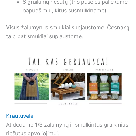
6 graikinių riešutų (tris puseles paliekame
papuošimui, kitus susmulkiname)
Visus žalumynus smulkiai supjaustome. Česnaką
taip pat smukliai supjaustome.
Krautuvėlė
Atidedame 1/3 žalumynų ir smulkintus graikinius
riešutus apvoliojimui.