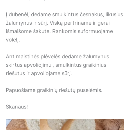
Į dubenėlį dedame smulkintus česnakus, likusius
žalumynus ir sūrį. Viską pertriname ir gerai
išmaišome šakute. Rankomis suformuojame
volelį.
Ant maistinės plėvelės dedame žalumynus
skirtus apvoliojimui, smulkintus graikinius
riešutus ir apvoliojame sūrį.
Papuošiame graikinių riešutų puselėmis.
Skanaus!