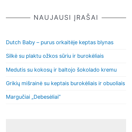
NAUJAUSI ĮRAŠAI
Dutch Baby – purus orkaitėje keptas blynas
Silkė su plaktu ožkos sūriu ir burokėliais
Medutis su kokosų ir baltojo šokolado kremu
Grikių mišrainė su keptais burokėliais ir obuoliais
Margučiai „Debesėliai”