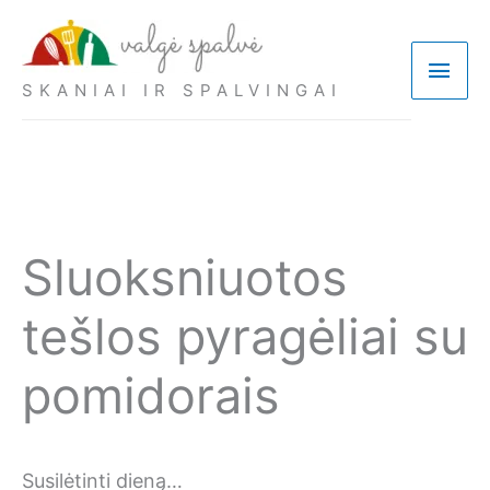
Pereiti
prie
Pagri
turinio
SKANIAI IR SPALVINGAI
meni
Sluoksniuotos
tešlos pyragėliai su
pomidorais
Susilėtinti dieną…