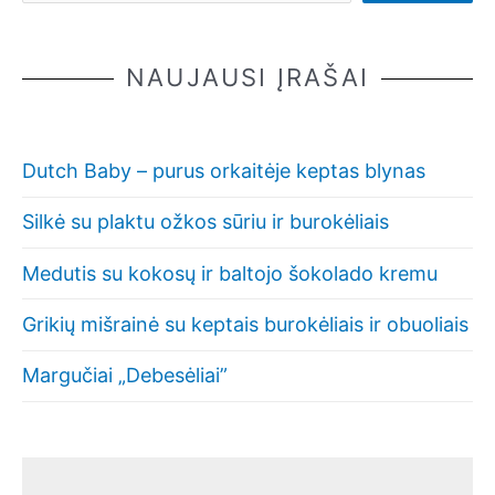
NAUJAUSI ĮRAŠAI
Dutch Baby – purus orkaitėje keptas blynas
Silkė su plaktu ožkos sūriu ir burokėliais
Medutis su kokosų ir baltojo šokolado kremu
Grikių mišrainė su keptais burokėliais ir obuoliais
Margučiai „Debesėliai”