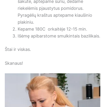
šakute, aptepame sūriu, dedame
riekelėmis pjaustytus pomidorus.
Pyragėlių kraštus aptepame kiaušinio
plakiniu.
Kepame 180C orkaitėje 12-15 min.
Išėmę apibarstome smulkintais bazilikais.
Štai ir viskas.
Skanaus!