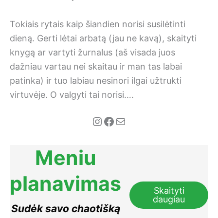
Tokiais rytais kaip šiandien norisi susilėtinti
dieną. Gerti lėtai arbatą (jau ne kavą), skaityti
knygą ar vartyti žurnalus (aš visada juos
dažniau vartau nei skaitau ir man tas labai
patinka) ir tuo labiau nesinori ilgai užtrukti
virtuvėje. O valgyti tai norisi….
Instagram
Facebook
Mail
Meniu
planavimas
Skaityti
daugiau
Sudėk savo chaotišką