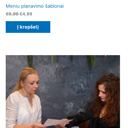
Meniu planavimo šablonai
Original
Current
€
9,99
€
4,99
price
price
was:
is:
Į krepšelį
€9,99.
€4,99.