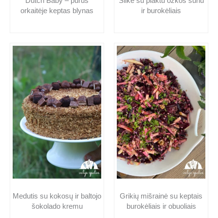
Dutch Baby – purus
Silkė su plaktu ožkos sūriu
orkaitėje keptas blynas
ir burokėliais
Medutis su kokosų ir baltojo
Grikių mišrainė su keptais
šokolado kremu
burokėliais ir obuoliais