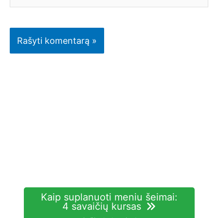
Kaip suplanuoti meniu šeimai:
4 savaičių kursas