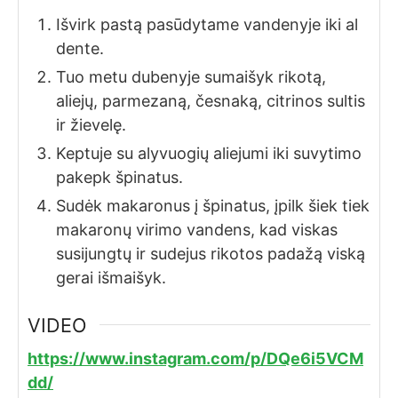
Išvirk pastą pasūdytame vandenyje iki al
dente.
Tuo metu dubenyje sumaišyk rikotą,
aliejų, parmezaną, česnaką, citrinos sultis
ir žievelę.
Keptuje su alyvuogių aliejumi iki suvytimo
pakepk špinatus.
Sudėk makaronus į špinatus, įpilk šiek tiek
makaronų virimo vandens, kad viskas
susijungtų ir sudejus rikotos padažą viską
gerai išmaišyk.
VIDEO
https://www.instagram.com/p/DQe6i5VCM
dd/