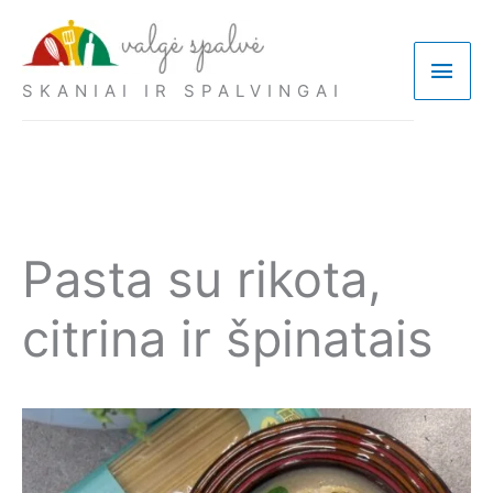
Pereiti
prie
Pagri
turinio
SKANIAI IR SPALVINGAI
meni
Pasta su rikota,
citrina ir špinatais