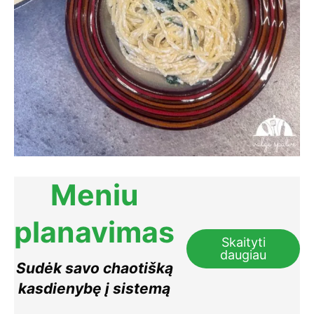
Meniu
planavimas
Skaityti
daugiau
Sudėk savo chaotišką
kasdienybę į sistemą