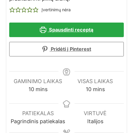
Įvertinimų nėra
Spausdinti receptą
Pridėti į Pinterest
GAMINIMO LAIKAS
VISAS LAIKAS
minutes
minutes
10
mins
10
mins
PATIEKALAS
VIRTUVĖ
Pagrindinis patiekalas
Italijos