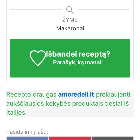
ŽYMĖ
Makaronai
Išbandei receptą?
Parašyk, ką manai
!
Recepto draugas
amoredeli.lt
prekiaujanti
aukščiausios kokybės produktais tiesiai iš
Italijos.
Pasidalink įrašu: