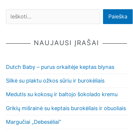
Paieška
NAUJAUSI ĮRAŠAI
Dutch Baby – purus orkaitėje keptas blynas
Silkė su plaktu ožkos sūriu ir burokėliais
Medutis su kokosų ir baltojo šokolado kremu
Grikių mišrainė su keptais burokėliais ir obuoliais
Margučiai „Debesėliai”