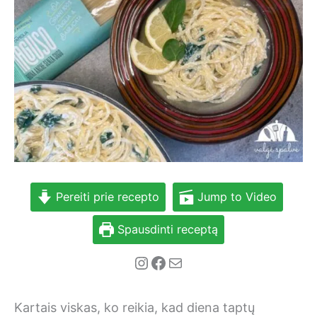
Pereiti prie recepto
Jump to Video
Spausdinti receptą
Instagram
Facebook
Mail
Kartais viskas, ko reikia, kad diena taptų