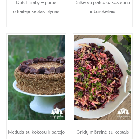
Dutch Baby – purus
Silkė su plaktu ožkos sūriu
orkaitėje keptas blynas
ir burokėliais
Medutis su kokosų ir baltojo
Grikių mišrainė su keptais