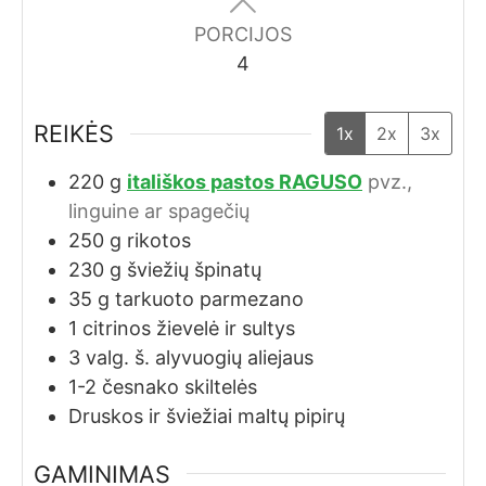
PORCIJOS
4
REIKĖS
1x
2x
3x
220
g
itališkos pastos RAGUSO
pvz.,
linguine ar spagečių
250
g
rikotos
230
g
šviežių špinatų
35
g
tarkuoto parmezano
1
citrinos žievelė ir sultys
3
valg. š. alyvuogių aliejaus
1-2
česnako skiltelės
Druskos ir šviežiai maltų pipirų
GAMINIMAS