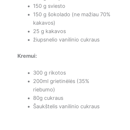
150 g sviesto
150 g šokolado (ne mažiau 70%
kakavos)
25 g kakavos
žiupsnelio vanilinio cukraus
Kremui:
300 g rikotos
200ml grietinėlės (35%
riebumo)
80g cukraus
Šaukštelis vanilinio cukraus