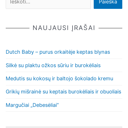
Paieška
NAUJAUSI ĮRAŠAI
Dutch Baby – purus orkaitėje keptas blynas
Silkė su plaktu ožkos sūriu ir burokėliais
Medutis su kokosų ir baltojo šokolado kremu
Grikių mišrainė su keptais burokėliais ir obuoliais
Margučiai „Debesėliai”