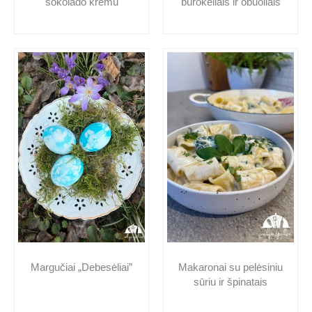
šokolado kremu
burokėliais ir obuoliais
Makaronai su pelėsiniu
Margučiai „Debesėliai”
sūriu ir špinatais