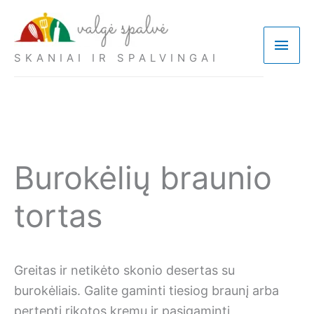
Pereiti
prie
Pagri
turinio
SKANIAI IR SPALVINGAI
meni
Burokėlių braunio
tortas
Greitas ir netikėto skonio desertas su
burokėliais. Galite gaminti tiesiog braunį arba
pertepti rikotos kremu ir pasigaminti