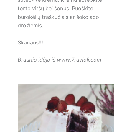
torto viršų bei šonus. Puoškite
burokėlių traškučiais ar šokolado
drožlėmis.
Skanaus!!!
Braunio idėja iš www.7ravioli.com