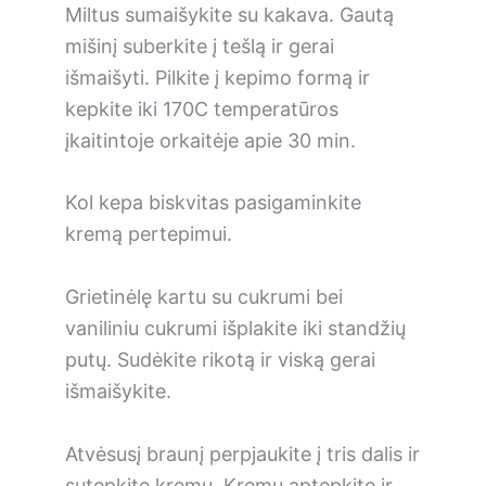
Miltus sumaišykite su kakava. Gautą
mišinį suberkite į tešlą ir gerai
išmaišyti. Pilkite į kepimo formą ir
kepkite iki 170C temperatūros
įkaitintoje orkaitėje apie 30 min.
Kol kepa biskvitas pasigaminkite
kremą pertepimui.
Grietinėlę kartu su cukrumi bei
vaniliniu cukrumi išplakite iki standžių
putų. Sudėkite rikotą ir viską gerai
išmaišykite.
Atvėsusį braunį perpjaukite į tris dalis ir
sutepkite kremu. Kremu aptepkite ir