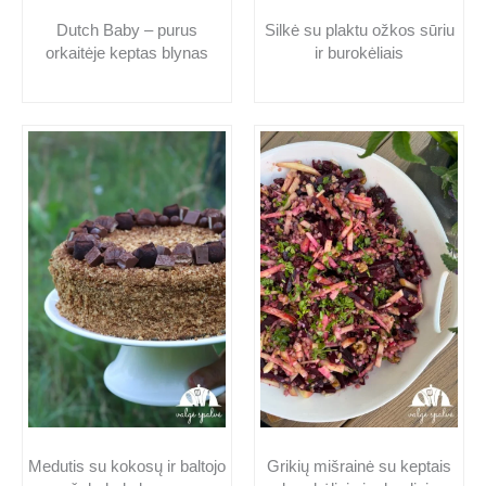
Dutch Baby – purus
Silkė su plaktu ožkos sūriu
orkaitėje keptas blynas
ir burokėliais
Medutis su kokosų ir baltojo
Grikių mišrainė su keptais