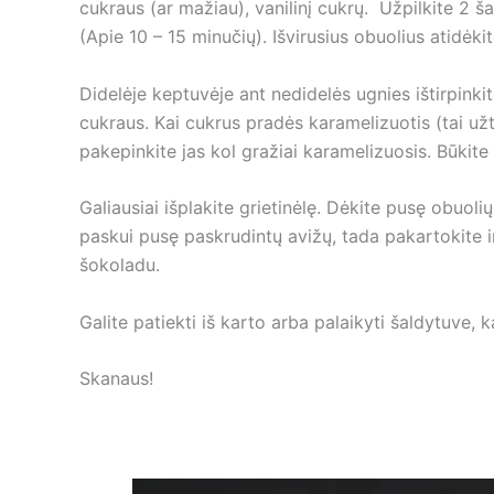
cukraus (ar mažiau), vanilinį cukrų. Užpilkite 2 š
(Apie 10 – 15 minučių). Išvirusius obuolius atidėkit
Didelėje keptuvėje ant nedidelės ugnies ištirpinki
cukraus. Kai cukrus pradės karamelizuotis (tai užt
pakepinkite jas kol gražiai karamelizuosis. Būkite
Galiausiai išplakite grietinėlę. Dėkite pusę obuolių
paskui pusę paskrudintų avižų, tada pakartokite ir
šokoladu.
Galite patiekti iš karto arba palaikyti šaldytuve, k
Skanaus!