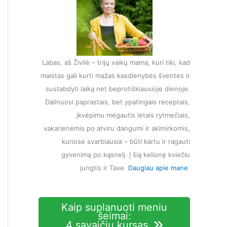
Labas, aš Živilė – trijų vaikų mama, kuri tiki, kad
maistas gali kurti mažas kasdienybės šventes ir
sustabdyti laiką net beprotiškiausioje dienoje.
Dalinuosi paprastais, bet ypatingais receptais,
įkvėpimu mėgautis lėtais rytmečiais,
vakarienėmis po atviru dangumi ir akimirkomis,
kuriose svarbiausia – būti kartu ir ragauti
gyvenimą po kąsnelį. Į šią kelionę kviečiu
jungtis ir Tave.
Daugiau apie mane
.
Kaip suplanuoti meniu
šeimai:
4 savaičių kursas