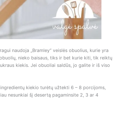
ragui naudoja „Bramley“ veislės obuolius, kurie yra
buolių, nieko baisaus, tiks ir bet kurie kiti, tik reiktų
kraus kiekis. Jei obuoliai saldūs, jo galite ir iš viso
ngredientų kiekio turėtų užtekti 6 – 8 porcijoms,
au nesunkiai šį desertą pagaminsite 2, 3 ar 4