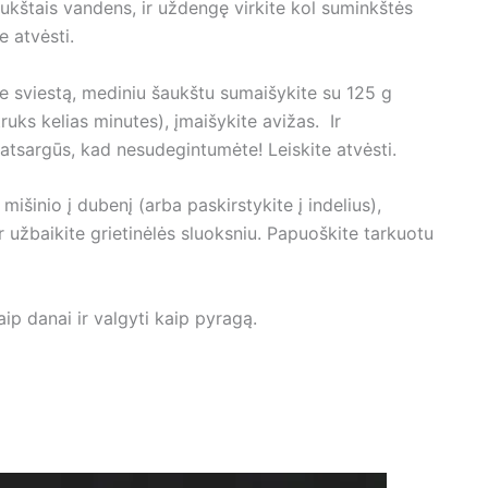
aukštais vandens, ir uždengę virkite kol suminkštės
e atvėsti.
te sviestą, mediniu šaukštu sumaišykite su 125 g
ruks kelias minutes), įmaišykite avižas. Ir
 atsargūs, kad nesudegintumėte! Leiskite atvėsti.
 mišinio į dubenį (arba paskirstykite į indelius),
 užbaikite grietinėlės sluoksniu. Papuoškite tarkuotu
aip danai ir valgyti kaip pyragą.