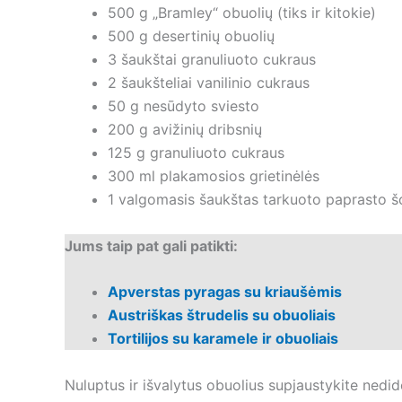
500 g „Bramley“ obuolių (tiks ir kitokie)
500 g desertinių obuolių
3 šaukštai granuliuoto cukraus
2 šaukšteliai vanilinio cukraus
50 g nesūdyto sviesto
200 g avižinių dribsnių
125 g granuliuoto cukraus
300 ml plakamosios grietinėlės
1 valgomasis šaukštas tarkuoto paprasto š
Jums taip pat gali patikti:
Apverstas pyragas su kriaušėmis
Austriškas štrudelis su obuoliais
Tortilijos su karamele ir obuoliais
Nuluptus ir išvalytus obuolius supjaustykite nedid