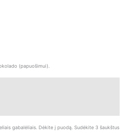
okolado (papuošimui).
eliais gabalėliais. Dėkite į puodą. Sudėkite 3 šaukštus