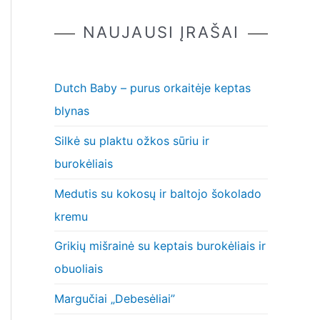
NAUJAUSI ĮRAŠAI
Dutch Baby – purus orkaitėje keptas
blynas
Silkė su plaktu ožkos sūriu ir
burokėliais
Medutis su kokosų ir baltojo šokolado
kremu
Grikių mišrainė su keptais burokėliais ir
obuoliais
Margučiai „Debesėliai”