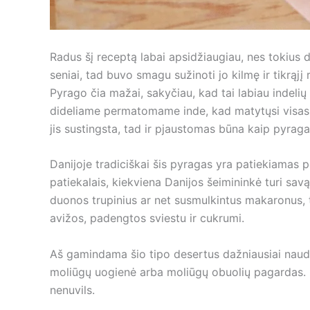
Radus šį receptą labai apsidžiaugiau, nes tokius 
seniai, tad buvo smagu sužinoti jo kilmę ir tikrąjį 
Pyrago čia mažai, sakyčiau, kad tai labiau indelių 
dideliame permatomame inde, kad matytųsi visas 
jis sustingsta, tad ir pjaustomas būna kaip pyraga
Danijoje tradiciškai šis pyragas yra patiekiamas po
patiekalais, kiekviena Danijos šeimininkė turi sav
duonos trupinius ar net susmulkintus makaronus,
avižos, padengtos sviestu ir cukrumi.
Aš gamindama šio tipo desertus dažniausiai naudo
moliūgų uogienė arba moliūgų obuolių pagardas. Im
nenuvils.