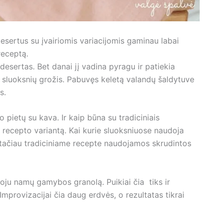
desertus su įvairiomis variacijomis gaminau labai
receptą.
desertas. Bet danai jį vadina pyragu ir patiekia
sluoksnių grožis. Pabuvęs keletą valandų šaldytuve
s.
 pietų su kava. Ir kaip būna su tradiciniais
ą recepto variantą. Kai kurie sluoksniuose naudoja
 tačiau tradiciniame recepte naudojamos skrudintos
ju namų gamybos granolą. Puikiai čia tiks ir
provizacijai čia daug erdvės, o rezultatas tikrai