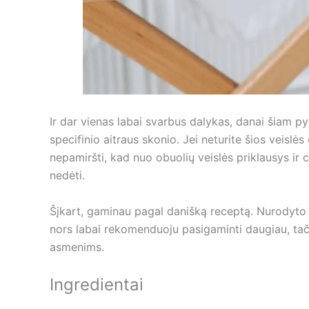
Ir dar vienas labai svarbus dalykas, danai šiam py
specifinio aitraus skonio. Jei neturite šios veislės o
nepamiršti, kad nuo obuolių veislės priklausys ir cu
nedėti.
Šįkart, gaminau pagal danišką receptą. Nurodyto i
nors labai rekomenduoju pasigaminti daugiau, tači
asmenims.
Ingredientai