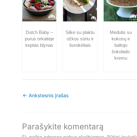
Dutch Baby –
Silkė su plaktu
Medutis su
purus orkaitėje
ožkos sūriu ir
kokosų ir
keptas blynas
burokėliais
baltojo
šokolado
kremu
←
Ankstesnis Įrašas
Parašykite komentarą