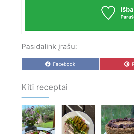
Išba
Paraš
Pasidalink įrašu:
Share
Facebook
on
Kiti receptai