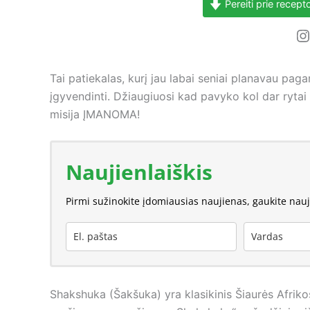
Pereiti prie recept
I
Tai patiekalas, kurį jau labai seniai planavau pag
įgyvendinti. Džiaugiuosi kad pavyko kol dar rytai l
misija ĮMANOMA!
Naujienlaiškis
Pirmi sužinokite įdomiausias naujienas, gaukite nau
Shakshuka (Šakšuka) yra klasikinis Šiaurės Afrikos