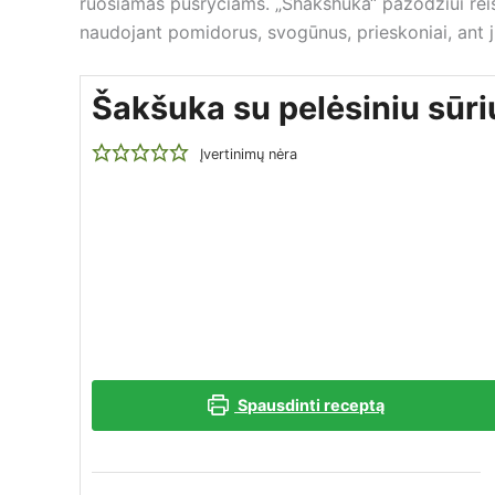
ruošiamas pusryčiams. „Shakshuka“ pažodžiui rei
naudojant pomidorus, svogūnus, prieskoniai, ant j
Šakšuka su pelėsiniu sūri
Įvertinimų nėra
Spausdinti receptą