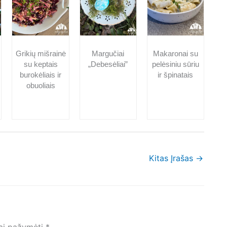
Grikių mišrainė
Margučiai
Makaronai su
su keptais
„Debesėliai”
pelėsiniu sūriu
burokėliais ir
ir špinatais
obuoliais
Kitas Įrašas
→