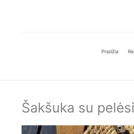
Pereiti
prie
turinio
Pradžia
Re
Šakšuka su pelėsi