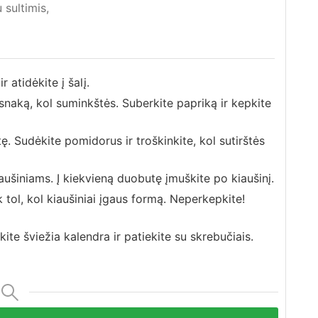
sultimis,
r atidėkite į šalį.
snaką, kol suminkštės. Suberkite papriką ir kepkite
ę. Sudėkite pomidorus ir troškinkite, kol sutirštės
šiniams. Į kiekvieną duobutę įmuškite po kiaušinį.
 tol, kol kiaušiniai įgaus formą. Neperkepkite!
kite šviežia kalendra ir patiekite su skrebučiais.