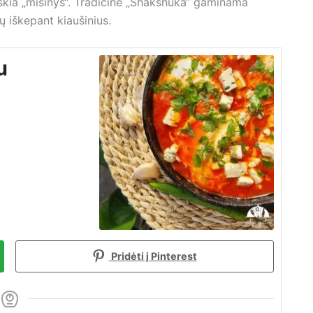
škia „mišinys“. Tradicinė „Shakshuka“ gaminama
ų iškepant kiaušinius.
u
Pridėti į Pinterest