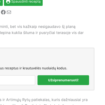
o
Spausdinti receptą
nstagram
Facebook
Mail
aminti, bet vis kažkaip nesigaudavo šį planą
epina kuklia šiluma ir pusryčiai terasoje vis dar
jus receptus ir krautuvėlės nuolaidų kodus.
Užsiprenumeruoti!
 ir Artimųjų Rytų patiekalas, kuris dažniausiai yra