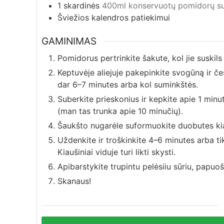
1
skardinės
400ml konservuotų pomidorų su 
Šviežios kalendros patiekimui
GAMINIMAS
Pomidorus pertrinkite šakute, kol jie suskils i
Keptuvėje aliejuje pakepinkite svogūną ir če
dar 6–7 minutes arba kol suminkštės.
Suberkite prieskonius ir kepkite apie 1 minut
(man tas trunka apie 10 minučių).
Šaukšto nugarėle suformuokite duobutes kiau
Uždenkite ir troškinkite 4–6 minutes arba tik
Kiaušiniai viduje turi likti skysti.
Apibarstykite trupintu pelėsiiu sūriu, papuoš
Skanaus!