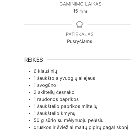
GAMINIMO LAIKAS
minutes
15
mins
PATIEKALAS
Pusryčiams
REIKĖS
6
kiaušinių
1
šaukšto alyvuogių aliejaus
1
svogūno
2
skiltelių česnako
1
raudonos paprikos
1
šaukštelio paprikos miltelių
1
šaukštelio kmynų
50
g
sūrio su mėlynuoju pelėsiu
druskos ir šviežiai maltų pipirų pagal skonį