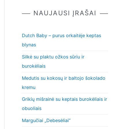
NAUJAUSI ĮRAŠAI
Dutch Baby – purus orkaitėje keptas
blynas
Silkė su plaktu ožkos sūriu ir
burokėliais
Medutis su kokosų ir baltojo šokolado
kremu
Grikių mišrainė su keptais burokėliais ir
obuoliais
Margučiai „Debesėliai”