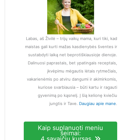
Labas, aš Živilė – trijų vaikų mama, kuri tiki, kad
maistas gali kurti mažas kasdienybės šventes ir
sustabdyti laiką net beprotiškiausioje dienoje.
Dalinuosi paprastais, bet ypatingais receptais,
įkvėpimu mėgautis lėtais rytmečiais,
vakarienėmis po atviru dangumi ir akimirkomis,
kuriose svarbiausia – būti kartu ir ragauti
gyvenimą po kąsnelį. Į šią kelionę kviečiu
jungtis ir Tave.
Daugiau apie mane
.
Kaip suplanuoti meniu
šeimai:
4 savaičių kursas