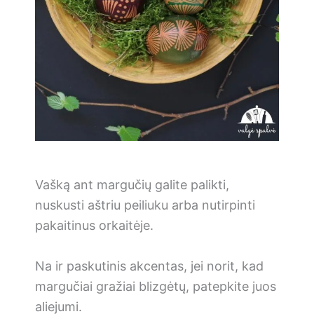
Vašką ant margučių galite palikti,
nuskusti aštriu peiliuku arba nutirpinti
pakaitinus orkaitėje.
Na ir paskutinis akcentas, jei norit, kad
margučiai gražiai blizgėtų, patepkite juos
aliejumi.