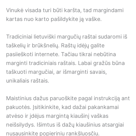
Vinukė visada turi būti karšta, tad margindami
kartas nuo karto pašildykite ją vaške.
Tradiciniai lietuviški margučių raštai sudaromi iš
taškelių ir brūkšnelių. Raštų idėjų galite
pasiieškoti internete. Tačiau tikrai nebūtina
marginti tradiciniais raštais. Labai gražūs būna
taškuoti margučiai, ar išmarginti savais,
unikaliais raštais.
Maistinius dažus paruoškite pagal instrukciją ant
pakuotės. Įsitikinkite, kad dažai pakankamai
atvėso ir įdėjus margintą kiaušinį vaškas
neišsilydys. Išimtus iš dažų kiaušinius atsargiai
nusausinkite popieriniu rankšluosčiu.