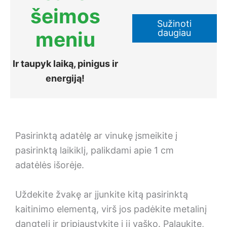
šeimos
Sužinoti
daugiau
meniu
Ir taupyk laiką, pinigus ir
energiją!
Pasirinktą adatėlę̨ ar vinukę įsmeikite į
pasirinktą laikiklį, palikdami apie 1 cm
adatėlės išorėje.
Uždekite žvakę ar įjunkite kitą pasirinktą
kaitinimo elementą, virš jos padėkite metalinį
dangtelį ir pripjaustykite į jį vaško. Palaukite,