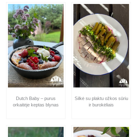
t
Dutch Baby – purus
Silkė su plaktu ožkos sūriu
orkaitėje keptas blynas
ir burokėliais