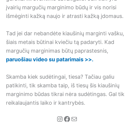
įvairių margučių marginimo būdų ir vis norisi
išmėginti kažką naujo ir atrasti kažką įdomaus.
Tad jei dar nebandėte kiaušinių marginti vašku,
šiais metais būtinai kviečiu tą padaryti. Kad
margučių marginimas būtų paprastesnis,
paruošiau video su patarimais >>.
Skamba kiek sudėtingai, tiesa? Tačiau galiu
patikinti, tik skamba taip, iš tiesų šis kiaušinių
marginimo būdas tikrai nėra sudėtingas. Gal tik
reikalaujantis laiko ir kantrybės.
Instagram
Facebook
Mail