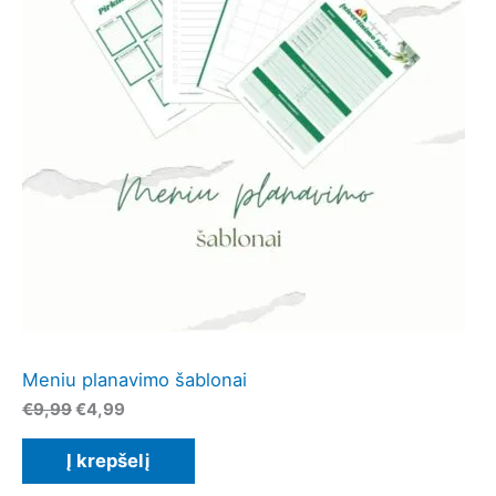
Meniu planavimo šablonai
Original
Current
€
9,99
€
4,99
price
price
was:
is:
Į krepšelį
€9,99.
€4,99.