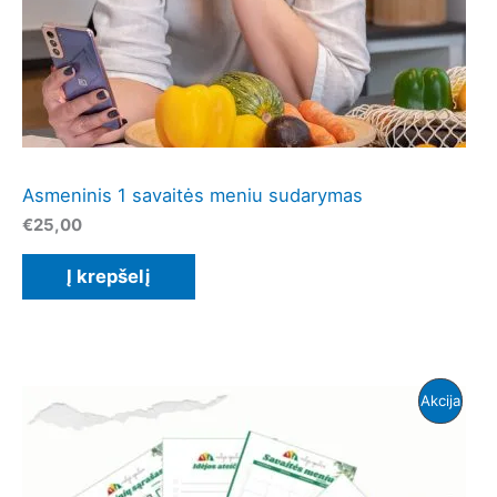
Asmeninis 1 savaitės meniu sudarymas
€
25,00
Į krepšelį
Prod
Akcija
Su
Nuola