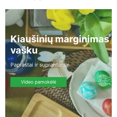
Kiaušinių marginimas
vašku
Paprastai ir suprantamai.
Video pamokėlė