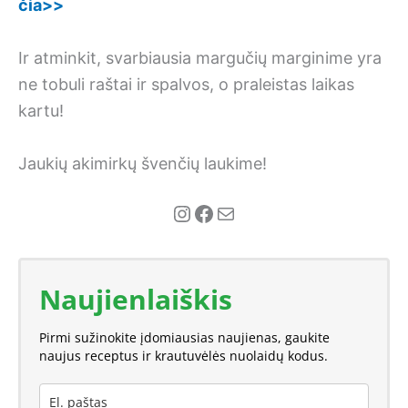
čia>>
Ir atminkit, svarbiausia margučių marginime yra
ne tobuli raštai ir spalvos, o praleistas laikas
kartu!
Jaukių akimirkų švenčių laukime!
Instagram
Facebook
Mail
Naujienlaiškis
Pirmi sužinokite įdomiausias naujienas, gaukite
naujus receptus ir krautuvėlės nuolaidų kodus.