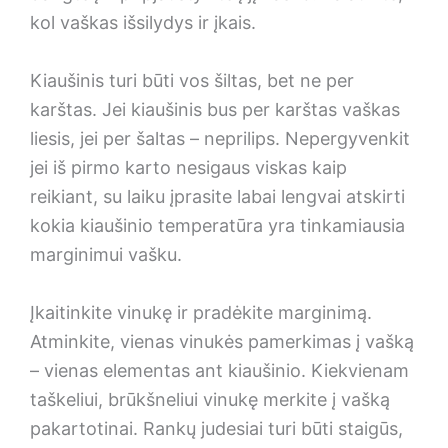
kol vaškas išsilydys ir įkais.
Kiaušinis turi būti vos šiltas, bet ne per
karštas. Jei kiaušinis bus per karštas vaškas
liesis, jei per šaltas – neprilips. Nepergyvenkit
jei iš pirmo karto nesigaus viskas kaip
reikiant, su laiku įprasite labai lengvai atskirti
kokia kiaušinio temperatūra yra tinkamiausia
marginimui vašku.
Įkaitinkite vinukę ir pradėkite marginimą.
Atminkite, vienas vinukės pamerkimas į vašką
– vienas elementas ant kiaušinio. Kiekvienam
taškeliui, brūkšneliui vinukę merkite į vašką
pakartotinai. Rankų judesiai turi būti staigūs,