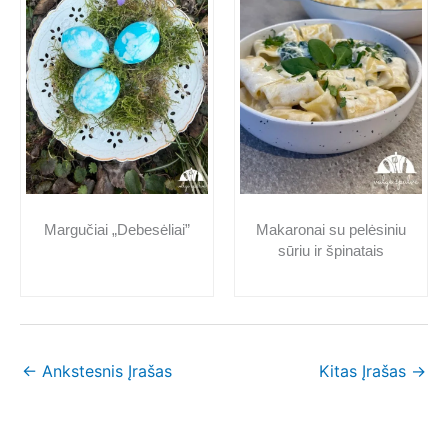
Makaronai su pelėsiniu
Margučiai „Debesėliai”
sūriu ir špinatais
←
Ankstesnis Įrašas
Kitas Įrašas
→