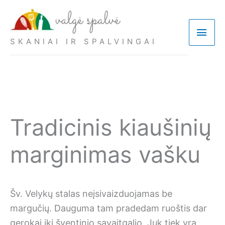
Pereiti
prie
Pagri
turinio
SKANIAI IR SPALVINGAI
meni
Tradicinis kiaušinių
marginimas vašku
Šv. Velykų stalas neįsivaizduojamas be
margučių. Dauguma tam pradedam ruoštis dar
gerokai iki šventinio savaitgalio. Juk tiek yra