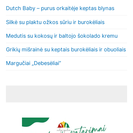
Dutch Baby – purus orkaitėje keptas blynas
Silkė su plaktu ožkos sūriu ir burokėliais
Medutis su kokosų ir baltojo šokolado kremu
Grikių mišrainė su keptais burokėliais ir obuoliais
Margučiai „Debesėliai”