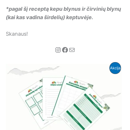
*pagal šį receptą kepu blynus ir čirvinių blynų
(kai kas vadina širdelių) keptuvėje.
Skanaus!
Instagram
Facebook
Mail
Prod
Akcija
Su
Nuola