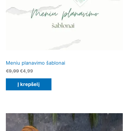
Meniu planavimo šablonai
Original
Current
€
9,99
€
4,99
price
price
was:
is:
Į krepšelį
€9,99.
€4,99.