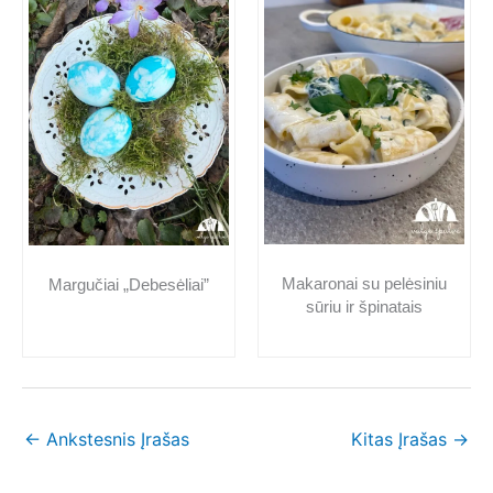
Makaronai su pelėsiniu
Margučiai „Debesėliai”
sūriu ir špinatais
←
Ankstesnis Įrašas
Kitas Įrašas
→