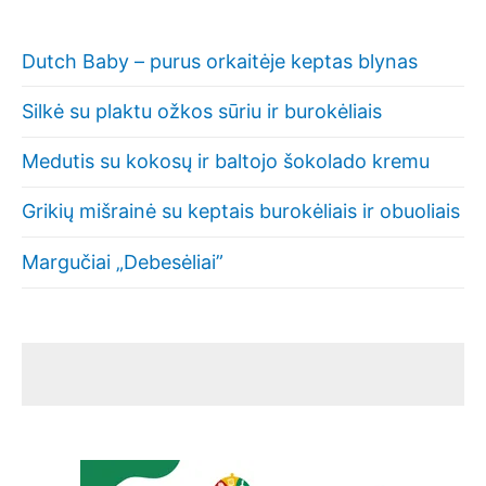
Dutch Baby – purus orkaitėje keptas blynas
Silkė su plaktu ožkos sūriu ir burokėliais
Medutis su kokosų ir baltojo šokolado kremu
Grikių mišrainė su keptais burokėliais ir obuoliais
Margučiai „Debesėliai”