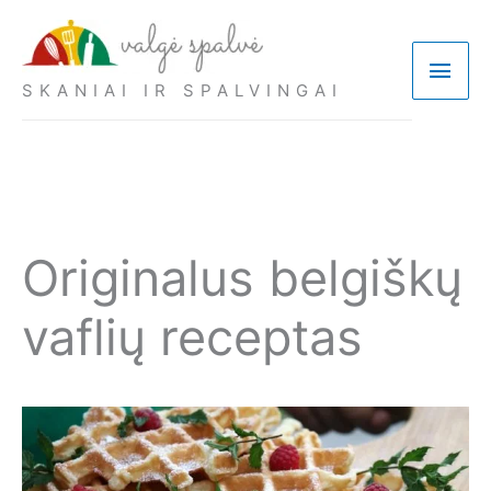
Pereiti
prie
Pagri
turinio
SKANIAI IR SPALVINGAI
meni
Originalus belgiškų
vaflių receptas