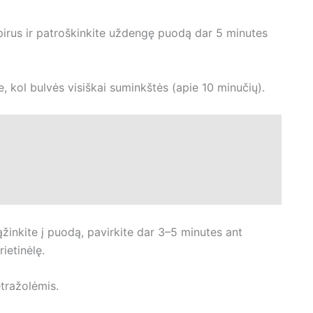
ipirus ir patroškinkite uždengę puodą dar 5 minutes
kite, kol bulvės visiškai suminkštės (apie 10 minučių).
grąžinkite į puodą, pavirkite dar 3–5 minutes ant
ietinėlę.
tražolėmis.