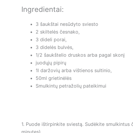
Ingredientai:
3 šaukštai nesūdyto sviesto
2 skiltelės česnako,
3 dideli porai,
3 didelės bulvės,
1/2 šaukštelio druskos arba pagal skonį
juodųjų pipirų
1l daržovių arba vištienos sultinio,
50ml grietinėlės
Smulkintų petražolių pateikimui
1. Puode ištirpinkite sviestą. Sudėkite smulkintus
minutes).