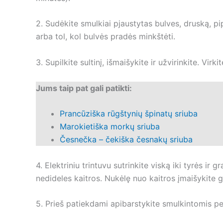
2. Sudėkite smulkiai pjaustytas bulves, druską, p
arba tol, kol bulvės pradės minkštėti.
3. Supilkite sultinį, išmaišykite ir užvirinkite. Vir
Jums taip pat gali patikti:
Prancūziška rūgštynių špinatų sriuba
Marokietiška morkų sriuba
Česnečka – čekiška česnakų sriuba
4. Elektriniu trintuvu sutrinkite viską iki tyrės ir 
nedideles kaitros. Nukėlę nuo kaitros įmaišykite gr
5. Prieš patiekdami apibarstykite smulkintomis pe