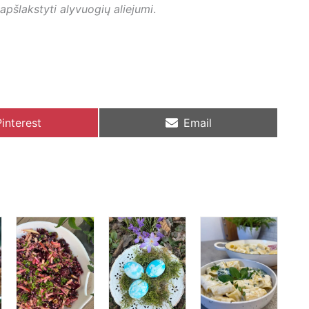
 apšlakstyti alyvuogių aliejumi
.
Share
Share
Pinterest
Email
on
on