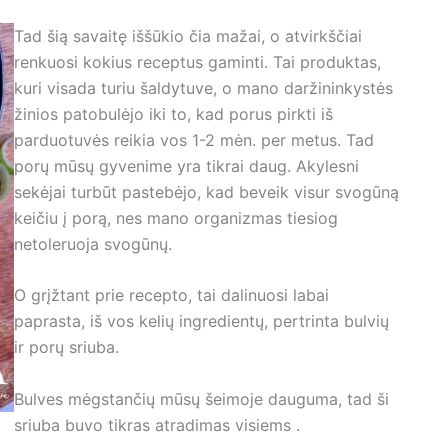
Tad šią savaitę iššūkio čia mažai, o atvirkščiai
renkuosi kokius receptus gaminti. Tai produktas,
kuri visada turiu šaldytuve, o mano daržininkystės
žinios patobulėjo iki to, kad porus pirkti iš
parduotuvės reikia vos 1-2 mėn. per metus. Tad
porų mūsų gyvenime yra tikrai daug. Akylesni
sekėjai turbūt pastebėjo, kad beveik visur svogūną
keičiu į porą, nes mano organizmas tiesiog
netoleruoja svogūnų.
O grįžtant prie recepto, tai dalinuosi labai
paprasta, iš vos kelių ingredientų, pertrinta bulvių
ir porų sriuba.
Bulves mėgstančių mūsų šeimoje dauguma, tad ši
sriuba buvo tikras atradimas visiems .