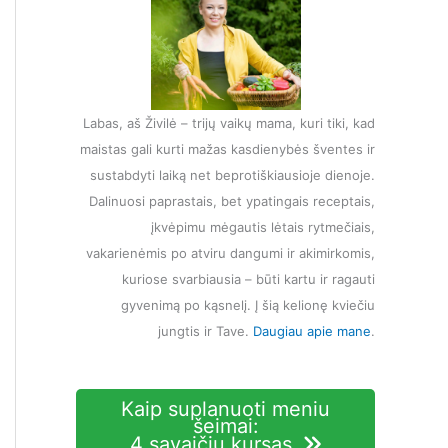
Labas, aš Živilė – trijų vaikų mama, kuri tiki, kad
maistas gali kurti mažas kasdienybės šventes ir
sustabdyti laiką net beprotiškiausioje dienoje.
Dalinuosi paprastais, bet ypatingais receptais,
įkvėpimu mėgautis lėtais rytmečiais,
vakarienėmis po atviru dangumi ir akimirkomis,
kuriose svarbiausia – būti kartu ir ragauti
gyvenimą po kąsnelį. Į šią kelionę kviečiu
jungtis ir Tave.
Daugiau apie mane
.
Kaip suplanuoti meniu
šeimai:
4 savaičių kursas