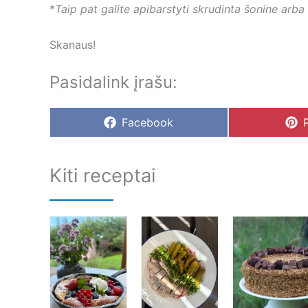
*
Taip pat galite apibarstyti skrudinta šonine arba
Skanaus!
Pasidalink įrašu:
Share
Facebook
on
Kiti receptai