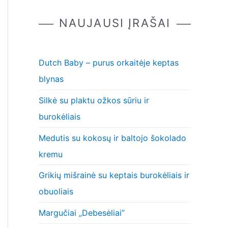
NAUJAUSI ĮRAŠAI
Dutch Baby – purus orkaitėje keptas
blynas
Silkė su plaktu ožkos sūriu ir
burokėliais
Medutis su kokosų ir baltojo šokolado
kremu
Grikių mišrainė su keptais burokėliais ir
obuoliais
Margučiai „Debesėliai”