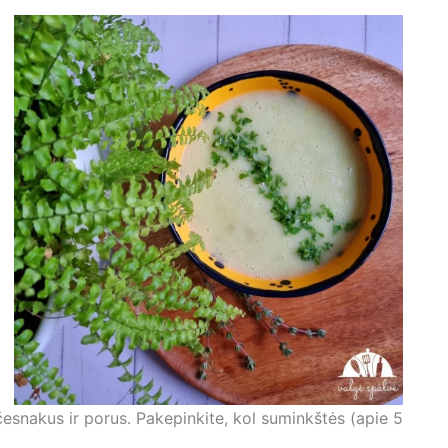
 česnakus ir porus. Pakepinkite, kol suminkštės (apie 5