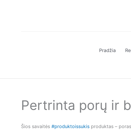
Pereiti
prie
turinio
Pradžia
Re
Pertrinta porų ir 
Šios savaitės
#produktoissukis
produktas – poras.