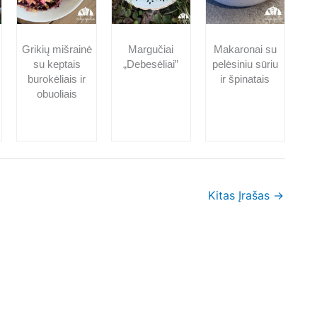
Grikių mišrainė
Margučiai
Makaronai su
su keptais
„Debesėliai”
pelėsiniu sūriu
burokėliais ir
ir špinatais
obuoliais
Kitas Įrašas
→