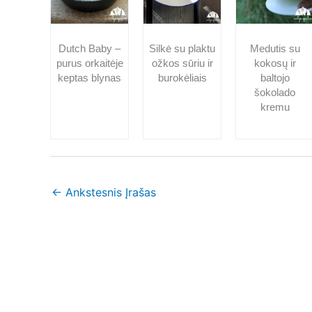
Dutch Baby –
Silkė su plaktu
Medutis su
purus orkaitėje
ožkos sūriu ir
kokosų ir
keptas blynas
burokėliais
baltojo
šokolado
kremu
←
Ankstesnis Įrašas