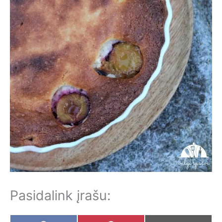
Pasidalink įrašu: