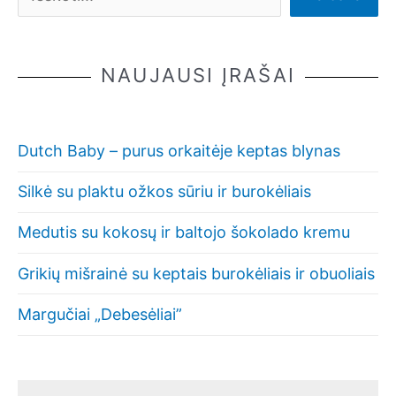
NAUJAUSI ĮRAŠAI
Dutch Baby – purus orkaitėje keptas blynas
Silkė su plaktu ožkos sūriu ir burokėliais
Medutis su kokosų ir baltojo šokolado kremu
Grikių mišrainė su keptais burokėliais ir obuoliais
Margučiai „Debesėliai”