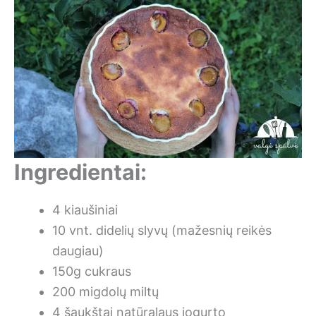
Ingredientai:
4 kiaušiniai
10 vnt. didelių slyvų (mažesnių reikės
daugiau)
150g cukraus
200 migdolų miltų
4 šaukštai natūralaus jogurto