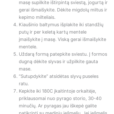
masę supilkite ištirpintą sviestą, jogurtą ir
gerai išmaišykite. Dėkite migdolų miltus ir
kepimo milteliais.
Kiaušinio baltymus išplakite iki standžių
putų ir per keletą kartų mentele
įmaišykite į masę. Viską gerai išmaišykite
mentele.
Uždarą formą patepkite sviestu. Į formos
dugną dėkite slyvas ir užpilkite gauta
mase.
“Sutupdykite” atsidėtas slyvų puseles
ratu.
Kepkite iki 180C įkaitintoje orkaitėje,
priklausomai nuo pyrago storio, 30-40
minučių. Ar pyragas jau iškepė galite
patikrinti su mediniu iešmeliu. Jei iešmelis