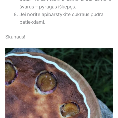
švarus – pyragas iškepęs.
Jei norite apibarstykite cukraus pudra
patiekdami.
Skanaus!