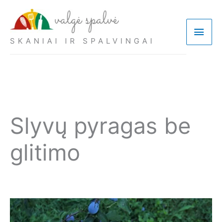
Pereiti
prie
Pagri
turinio
SKANIAI IR SPALVINGAI
meni
Slyvų pyragas be
glitimo