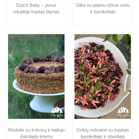
Dutch Baby – purus
Silkė su plaktu ožkos sūriu
orkaitėje keptas blynas
ir burokėliais
Medutis su kokosų ir baltojo
Grikių mišrainė su keptais
šokolado kremu
burokėliais ir obuoliais