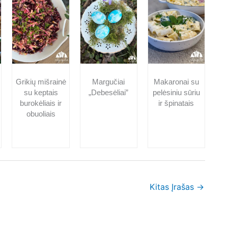
Grikių mišrainė
Margučiai
Makaronai su
su keptais
„Debesėliai”
pelėsiniu sūriu
burokėliais ir
ir špinatais
obuoliais
Kitas Įrašas
→