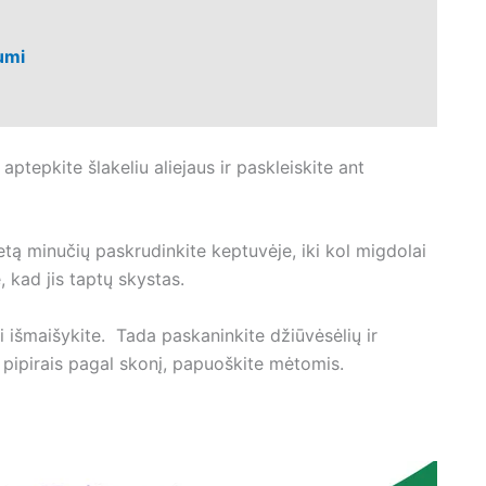
umi
 aptepkite šlakeliu aliejaus ir paskleiskite ant
letą minučių paskrudinkite keptuvėje, iki kol migdolai
 kad jis taptų skystas.
 išmaišykite. Tada paskaninkite džiūvėsėlių ir
, pipirais pagal skonį, papuoškite mėtomis.