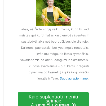
Labas, aš Živilė – trijų vaikų mama, kuri tiki, kad
maistas gali kurti mažas kasdienybės šventes ir
sustabdyti laiką net beprotiškiausioje dienoje.
Dalinuosi paprastais, bet ypatingais receptais,
įkvėpimu mėgautis lėtais rytmečiais,
vakarienėmis po atviru dangumi ir akimirkomis,
kuriose svarbiausia – būti kartu ir ragauti
gyvenimą po kąsnelį. Į šią kelionę kviečiu
jungtis ir Tave.
Daugiau apie mane
.
Kaip suplanuoti meniu
šeimai:
4 savaičių kursas