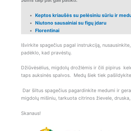
Jums taip pat gali patikti:
Keptos kriaušės su pelėsiniu sūriu ir med
Niutono sausainiai su figų įdaru
Florentinai
Išvirkite spagečius pagal instrukciją, nusausinkite,
padėklo, kad pravėstų.
Džiūvėsėlius, migdolų drožlėmis ir čili pipirus ke
taps auksinės spalvos. Medų šiek tiek pašildykite,
Dar šiltus spagečius pagardinkite medumi ir gerai
migdolų mišiniu, tarkuota citrinos žievele, druska
Skanaus!