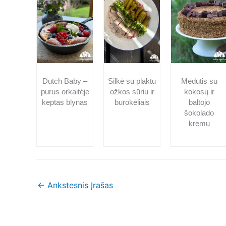
Dutch Baby –
Silkė su plaktu
Medutis su
purus orkaitėje
ožkos sūriu ir
kokosų ir
keptas blynas
burokėliais
baltojo
šokolado
kremu
←
Ankstesnis Įrašas