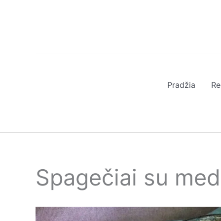
Pereiti
prie
turinio
Pradžia
Re
Spagečiai su me