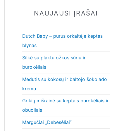
NAUJAUSI ĮRAŠAI
Dutch Baby – purus orkaitėje keptas
blynas
Silkė su plaktu ožkos sūriu ir
burokėliais
Medutis su kokosų ir baltojo šokolado
kremu
Grikių mišrainė su keptais burokėliais ir
obuoliais
Margučiai „Debesėliai”