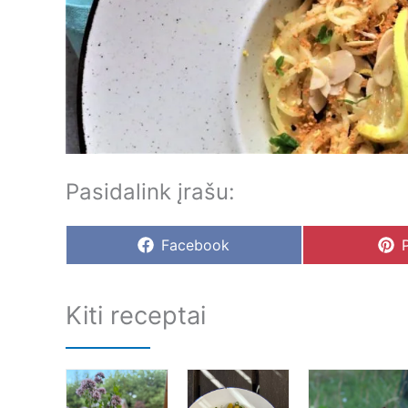
Pasidalink įrašu:
Share
Facebook
on
Kiti receptai