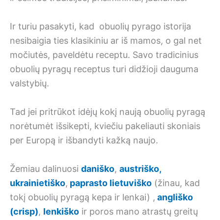
Ir turiu pasakyti, kad obuolių pyrago istorija
nesibaigia ties klasikiniu ar iš mamos, o gal net
močiutės, paveldėtu receptu. Savo tradicinius
obuolių pyragų receptus turi didžioji dauguma
valstybių.
Tad jei pritrūkot idėjų kokį naują obuolių pyragą
norėtumėt išsikepti, kviečiu pakeliauti skoniais
per Europą ir išbandyti kažką naujo.
Žemiau dalinuosi
daniško
,
austriško,
ukrainietiško
,
paprasto lietuviško
(žinau, kad
tokį obuolių pyragą kepa ir lenkai) ,
angliško
(crisp)
,
lenkiško
ir poros mano atrastų greitų