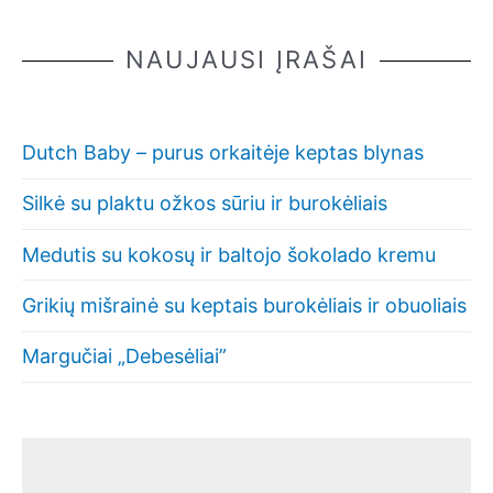
NAUJAUSI ĮRAŠAI
Dutch Baby – purus orkaitėje keptas blynas
Silkė su plaktu ožkos sūriu ir burokėliais
Medutis su kokosų ir baltojo šokolado kremu
Grikių mišrainė su keptais burokėliais ir obuoliais
Margučiai „Debesėliai”