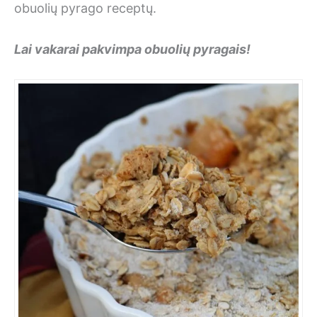
obuolių pyrago receptų.
Lai vakarai pakvimpa obuolių pyragais!