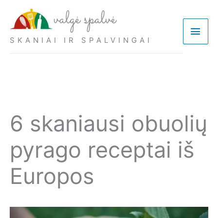
Pereiti
prie
Pagri
turinio
SKANIAI IR SPALVINGAI
meni
6 skaniausi obuolių
pyrago receptai iš
Europos