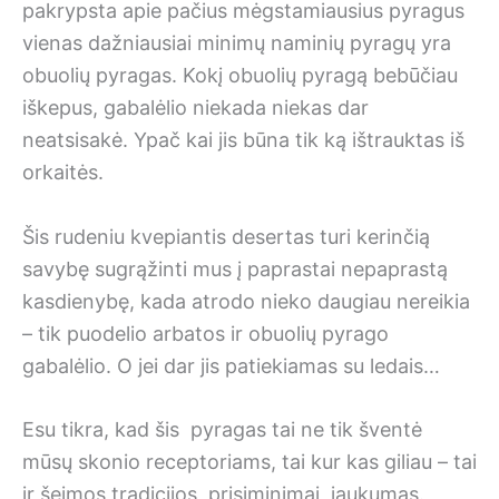
pakrypsta apie pačius mėgstamiausius pyragus
vienas dažniausiai minimų naminių pyragų yra
obuolių pyragas. Kokį obuolių pyragą bebūčiau
iškepus, gabalėlio niekada niekas dar
neatsisakė. Ypač kai jis būna tik ką ištrauktas iš
orkaitės.
Šis rudeniu kvepiantis desertas turi kerinčią
savybę sugrąžinti mus į paprastai nepaprastą
kasdienybę, kada atrodo nieko daugiau nereikia
– tik puodelio arbatos ir obuolių pyrago
gabalėlio. O jei dar jis patiekiamas su ledais…
Esu tikra, kad šis pyragas tai ne tik šventė
mūsų skonio receptoriams, tai kur kas giliau – tai
ir šeimos tradicijos, prisiminimai, jaukumas.