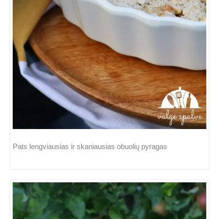
Pats lengviausias ir skaniausias obuolių pyragas