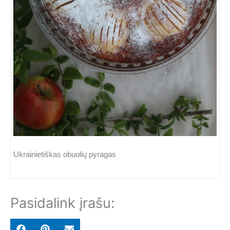
Ukrainietiškas obuolių pyragas
Pasidalink įrašu:
Share
Share
Share
F
P
E