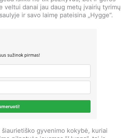
ne veltui danai jau daug metų įvairių tyrimų
aulyje ir savo laimę pateisina „Hygge“.
sus sužinok pirmas!
umeruoti!
 šiaurietiško gyvenimo kokybė, kuriai