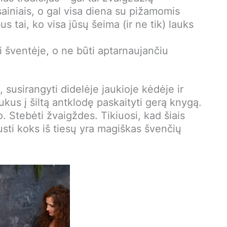
ainiais, o gal visa diena su pižamomis
bus tai, ko visa jūsų šeima (ir ne tik) lauks
ti šventėje, o ne būti aptarnaujančiu
 susirangyti didelėje jaukioje kėdėje ir
ukus į šiltą antklodę paskaityti gerą knygą.
. Stebėti žvaigždes. Tikiuosi, kad šiais
austi koks iš tiesų yra magiškas švenčių