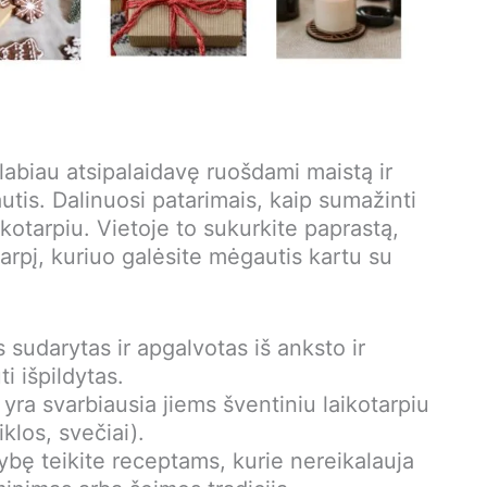
abiau atsipalaidavę ruošdami maistą ir
tis. Dalinuosi patarimais, kaip sumažinti
ikotarpiu. Vietoje to sukurkite paprastą,
tarpį, kuriuo galėsite mėgautis kartu su
 sudarytas ir apgalvotas iš anksto ir
i išpildytas.
 yra svarbiausia jiems šventiniu laikotarpiu
iklos, svečiai).
bę teikite receptams, kurie nereikalauja