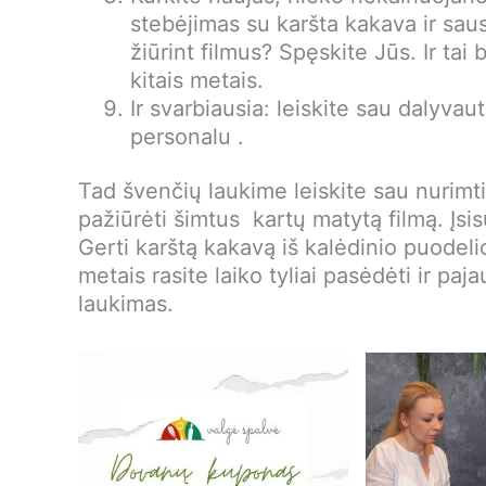
stebėjimas su karšta kakava ir saus
žiūrint filmus? Spęskite Jūs. Ir tai 
kitais metais.
Ir svarbiausia: leiskite sau dalyvau
personalu .
Tad švenčių laukime leiskite sau nurimti,
pažiūrėti šimtus kartų matytą filmą. Įsis
Gerti karštą kakavą iš kalėdinio puodelio
metais rasite laiko tyliai pasėdėti ir paj
laukimas.