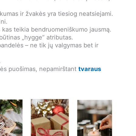
umas ir žvakės yra tiesiog neatsiejami.
ni.
kas kas teikia bendruomeniškumo jausmą.
 būtinas „hygge“ atributas.
 bandelės – ne tik jų valgymas bet ir
.
tės puošimas, nepamirštant
tvaraus