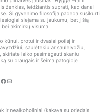
imo pilnatvės jausmas.“
Hygge
“–tai ir
is ženklas, leidžiantis suprati, kad danai
se. Ši gyvenimo filosofija padeda susikurti
tiesiogiai siejama su jaukumu, bet į šią
ų bei akimirkų visuma.
kūnui, protui ir dvasiai poilsį ir
vyzdžiui, saulėtekiu ar saulėlydžiu,
, skiriate laiko pasimėgauti skaniu
iką su draugais ir šeima patogioje
nstagram
Facebook
Mail
iek ir nealkoholiniai (kakava su priedais,