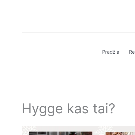
Pereiti
prie
turinio
Pradžia
Re
Hygge kas tai?