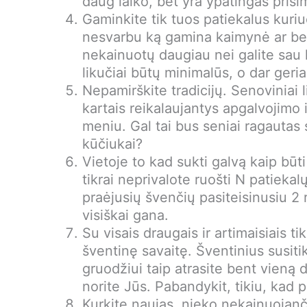
daug laiko, bet yra ypatingas prisi
Gaminkite tik tuos patiekalus kuriu
nesvarbu ką gamina kaimynė ar ben
nekainuotų daugiau nei galite sau 
likučiai būtų minimalūs, o dar geria
Nepamirškite tradicijų. Senoviniai 
kartais reikalaujantys apgalvojimo iš
meniu. Gal tai bus seniai ragautas 
kūčiukai?
Vietoje to kad sukti galvą kaip būti
tikrai neprivalote ruošti N patieka
praėjusių švenčių pasiteisinusiu 2 
visiškai gana.
Su visais draugais ir artimaisiais t
šventinę savaitę. Šventinius susit
gruodžiui taip atrasite bent vieną di
norite Jūs. Pabandykit, tikiu, kad 
Kurkite naujas, nieko nekainuojanči