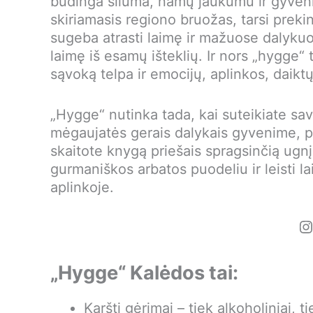
būdinga šiluma, namų jaukumu ir gyven
skiriamasis regiono bruožas, tarsi prekin
sugeba atrasti laimę ir mažuose dalykuo
laimę iš esamų išteklių. Ir nors „hygge“ 
sąvoką telpa ir emocijų, aplinkos, daikt
„Hygge“ nutinka tada, kai suteikiate savo 
mėgaujatės gerais dalykais gyvenime, pa
skaitote knygą priešais spragsinčią ugnį
gurmaniškos arbatos puodeliu ir leisti la
aplinkoje.
I
„Hygge“ Kalėdos tai:
Karšti gėrimai – tiek alkoholiniai, t