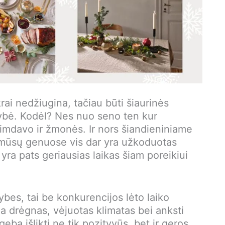
krai nedžiugina, tačiau būti šiaurinės
tybė. Kodėl? Nes nuo seno ten kur
davo ir žmonės. Ir nors šiandieniniame
 mūsų genuose vis dar yra užkoduotas
ra pats geriausias laikas šiam poreikiui
bes, tai be konkurencijos lėto laiko
ja drėgnas, vėjuotas klimatas bei anksti
eba išlikti ne tik pozityvūs, bet ir geros