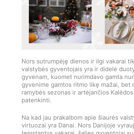
Nors sutrumpėję dienos ir ilgi vakarai ti
valstybės gyventojais yra ir didelė duo
gyvenam, kuomet nurimdavo gamta nurim
gyvenime gamtos ritmo likę mažai, bet
ramybės sezonas ir artėjančios Kalėdos y
patenkinti.
Na kad jau prakalbom apie šiaurės valsty
virtuozai yra Danai. Nors Danijoje vyrau
temstantys vakarai, šalies gyventojai sug