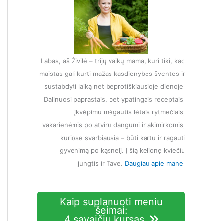
Labas, aš Živilė – trijų vaikų mama, kuri tiki, kad
maistas gali kurti mažas kasdienybės šventes ir
sustabdyti laiką net beprotiškiausioje dienoje.
Dalinuosi paprastais, bet ypatingais receptais,
įkvėpimu mėgautis lėtais rytmečiais,
vakarienėmis po atviru dangumi ir akimirkomis,
kuriose svarbiausia – būti kartu ir ragauti
gyvenimą po kąsnelį. Į šią kelionę kviečiu
jungtis ir Tave.
Daugiau apie mane
.
Kaip suplanuoti meniu
šeimai:
4 savaičių kursas