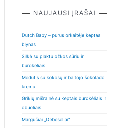
NAUJAUSI ĮRAŠAI
Dutch Baby – purus orkaitėje keptas
blynas
Silkė su plaktu ožkos sūriu ir
burokėliais
Medutis su kokosų ir baltojo šokolado
kremu
Grikių mišrainė su keptais burokėliais ir
obuoliais
Margučiai „Debesėliai”