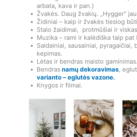
arbata, kava ir pan.)
Žvakės. Daug žvakių. „Hygger“ jauk
Židiniai – kaip ir žvakės tiesiog būti
Stalo žaidimai, protmūšiai ir vis
Muzika – rami ir kalėdiška taip pat
Saldainiai, sausainiai, pyragaičiai,
kepimas.
Lėtas ir bendras maisto gaminimas
Bendras
namų dekoravimas
, eglu
varianto – eglutės vazone.
Knygos ir filmai.