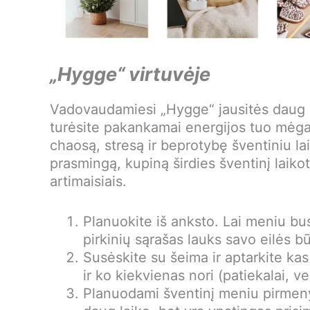
„Hygge“ virtuvėje
Vadovaudamiesi „Hygge“ jausitės daug l
turėsite pakankamai energijos tuo mėgau
chaosą, stresą ir beprotybę šventiniu la
prasmingą, kupiną širdies šventinį laiko
artimaisiais.
Planuokite iš anksto. Lai meniu bus
pirkinių sąrašas lauks savo eilės būt
Susėskite su šeima ir aptarkite kas
ir ko kiekvienas nori (patiekalai, ve
Planuodami šventinį meniu pirmeny