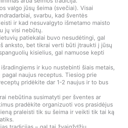
minimas arba šeimos tradicija.
os valgo jūsų šeima (svečiai). Visai
dradarbiai, svarbu, kad šventės
leisti ir kad nesuvalgyto išmetamo maisto
u jų visi nebūtų.
lietuvių patiekalai buvo nesudėtingi, gal
 anksto, bet tikrai verti būti įtraukti į jūsų
spanguolių kisielius, gal namuose kepti
 išradingiems ir kuo nustebinti šiais metais,
lų pagal naujus receptus. Tiesiog prie
receptų pridėkite dar 1-2 naujus ir to bus
ikrai nebūtina susimatyti per šventes ar
ikimus pradėkite organizuoti vos prasidėjus
eną praleisti tik su šeima ir veikti tik tai ką
patiks.
as tradicijas – gal tai žvaigždžių