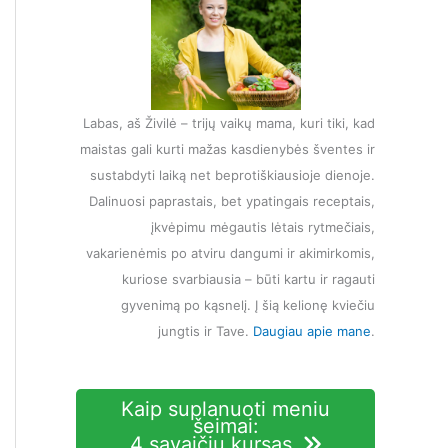
Labas, aš Živilė – trijų vaikų mama, kuri tiki, kad
maistas gali kurti mažas kasdienybės šventes ir
sustabdyti laiką net beprotiškiausioje dienoje.
Dalinuosi paprastais, bet ypatingais receptais,
įkvėpimu mėgautis lėtais rytmečiais,
vakarienėmis po atviru dangumi ir akimirkomis,
kuriose svarbiausia – būti kartu ir ragauti
gyvenimą po kąsnelį. Į šią kelionę kviečiu
jungtis ir Tave.
Daugiau apie mane
.
Kaip suplanuoti meniu
šeimai:
4 savaičių kursas