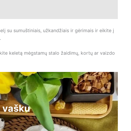
į su sumuštiniais, užkandžiais ir gėrimais ir eikite į
.
kite keletą mėgstamų stalo žaidimų, kortų ar vaizdo
s vašku