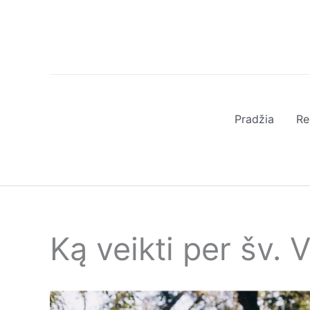
Pereiti
prie
turinio
Pradžia
Re
Ką veikti per šv. 