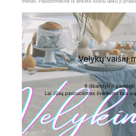
metas. Pasidomėkite iš anksto kokiu laiku ji prasi
Velykų vaišių 
8 išbandyti ir pamėgti 
Lai Jūsų pasiruošimas šventėms bus sup