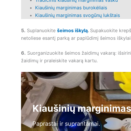
Tradicinis kiaušinių marginimas vašku
Kiaušinių marginimas burokėliais
Kiaušinių marginimas svogūnų lukštais
5.
Suplanuokite
šeimos iškylą
.
Supakuokite krepšel
netoliese esantį parką ar paplūdimį šeimos iškylai
6.
Suorganizuokite šeimos žaidimų vakarą: išsirin
žaidimų ir praleiskite vakarą kartu.
Kiaušinių marginima
Paprastai ir suprantamai.