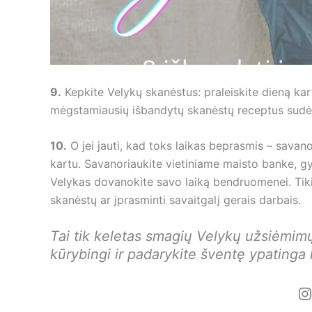
9.
Kepkite Velykų skanėstus: praleiskite dieną k
mėgstamiausių išbandytų skanėstų receptus sudė
10.
O jei jauti, kad toks laikas beprasmis – savano
kartu. Savanoriaukite vietiniame maisto banke, gy
Velykas dovanokite savo laiką bendruomenei. Tiki
skanėstų ar įprasminti savaitgalį gerais darbais.
Tai tik keletas smagių Velykų užsiėmimų
kūrybingi ir padarykite šventę ypatinga
I