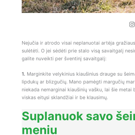
I
Nejučia ir atrodo visai neplanuotai artėja gražiaus
sulėtėti. O jei sėdėti prie stalo visą savaitgalį nes
galite nuveikti per šventinį savaitgalį:
1.
Marginkite velykinius kiaušinius drauge su šeima 
lipdukų ar blizgučių. Mano pamėgti margučių mar
niekada nemarginai kiaušinių vašku, lai šie metai b
viskas eitųsi sklandžiai ir be klausimų.
Suplanuok savo še
meniu