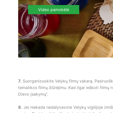
Video pamokėlė
7.
Suorganizuokite Velykų filmų vakarą. Pasiruoški
tematikos filmų žiūrėjimu. Kad ilgai ieškoti filmų
Dievo įsakymų“.
8.
Jei niekada nedalyvavote Velykų vigilijoje (miš