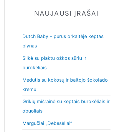
NAUJAUSI ĮRAŠAI
Dutch Baby – purus orkaitėje keptas
blynas
Silkė su plaktu ožkos sūriu ir
burokėliais
Medutis su kokosų ir baltojo šokolado
kremu
Grikių mišrainė su keptais burokėliais ir
obuoliais
Margučiai „Debesėliai”