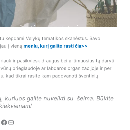
artu kepdami Velykų tematikos skanėstus. Savo
jau į vieną
meniu, kurį galite rasti čia>>
riauk ir pasikviesk draugus bei artimuosius tą daryti
vūnų prieglaudoje ar labdaros organizacijoje ir per
u, kad tikrai rasite kam padovanoti šventinių
, kuriuos galite nuveikti su šeima. Būkite
 kiekvienam!
nstagram
Facebook
Mail