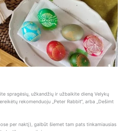
te spragėsių, užkandžių ir užbaikite dieną Velykų
 nereikėtų rekomenduoju „Peter Rabbit“, arba „Dešimt
iose per naktį), galbūt šiemet tam pats tinkamiausias