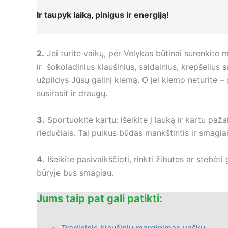
Ir taupyk laiką, pinigus ir energiją!
2.
Jei turite vaikų, per Velykas būtinai surenkite
ir šokoladinius kiaušinius, saldainius, krepšelius 
užpildys Jūsų galinį kiemą. O jei kiemo neturite – g
susirasit ir draugų.
3.
Sportuokite kartu: išeikite į lauką ir kartu pažai
riedučiais. Tai puikus būdas mankštintis ir smagiai
4.
Išeikite pasivaikščioti, rinkti žibutes ar stebėt
būryje bus smagiau.
Jums taip pat gali patikti: