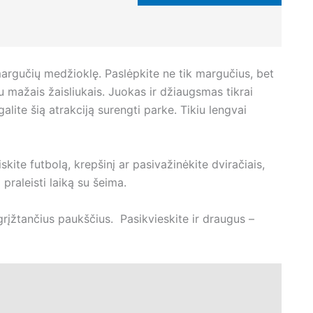
 margučių medžioklę. Paslėpkite ne tik margučius, bet
su mažais žaisliukais. Juokas ir džiaugsmas tikrai
alite šią atrakciją surengti parke. Tikiu lengvai
skite futbolą, krepšinį ar pasivažinėkite dviračiais,
 praleisti laiką su šeima.
i grįžtančius paukščius. Pasikvieskite ir draugus –