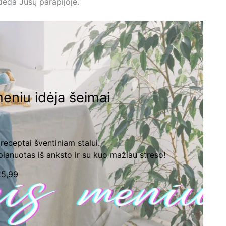
deda Jūsų parapijoje.
meniu idėja šeimai
receptai šventiniam stalui.
lanuotas iš anksto ir su kuo mažiau streso!
€
5,99
Pirkti