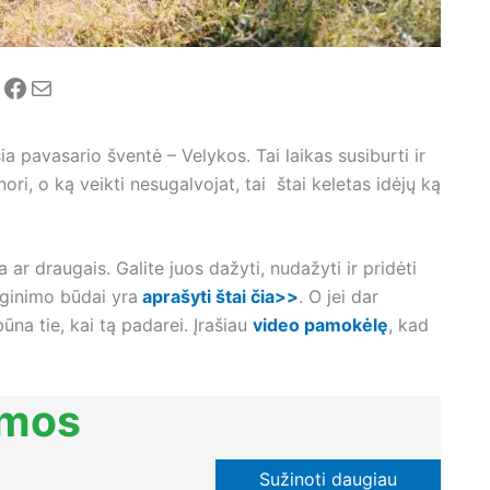
nstagram
Facebook
Mail
ia pavasario šventė – Velykos. Tai laikas susiburti ir
inori, o ką veikti nesugalvojat, tai štai keletas idėjų ką
ar draugais. Galite juos dažyti, nudažyti ir pridėti
ginimo būdai yra
aprašyti štai čia>>
. O jei dar
ūna tie, kai tą padarei. Įrašiau
video pamokėlę
, kad
imos
Sužinoti daugiau