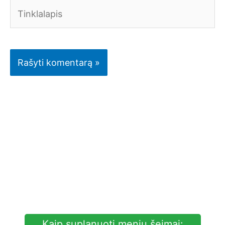
Tinklalapis
Kaip suplanuoti meniu šeimai: