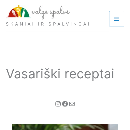
Pereiti
prie
Pagri
turinio
SKANIAI IR SPALVINGAI
meni
Vasariški receptai
Instagram
Facebook
Mail