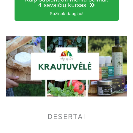
4 savaičių kursas
Sužinok daugiau!
DESERTAI