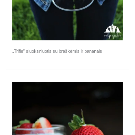
„Trifle” sluoksniuotis su braškėmis ir bananais