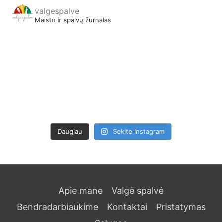
valgespalve
Maisto ir spalvų žurnalas
Daugiau
Sekite Instagram
Apie mane
Valgė spalvė
Bendradarbiaukime
Kontaktai
Pristatymas