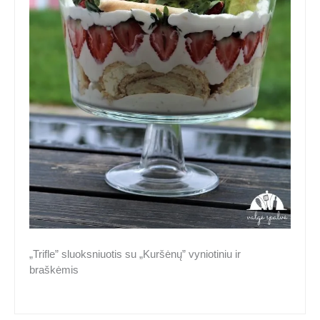
„Trifle” sluoksniuotis su „Kuršėnų” vyniotiniu ir
braškėmis